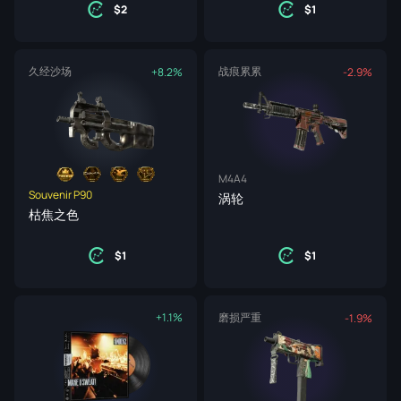
2
1
久经沙场
战痕累累
+8.2%
-2.9%
M4A4
Souvenir P90
涡轮
枯焦之色
1
1
+1.1%
磨损严重
-1.9%