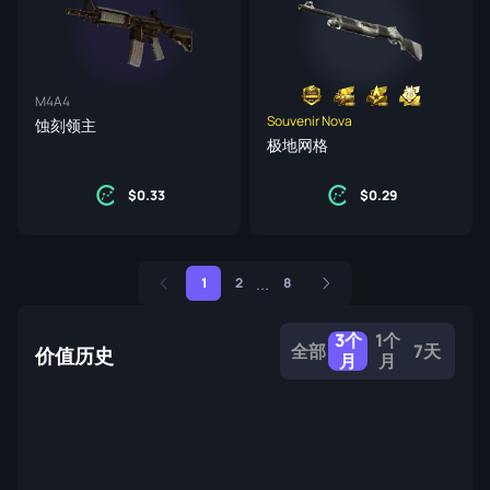
M4A4
Souvenir Nova
蚀刻领主
极地网格
0.33
0.29
...
1
2
8
3个
1个
全部
7天
价值历史
月
月