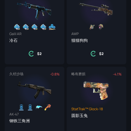
Galil AR
AWP
冷石
猫猫狗狗
2
2
久经沙场
略有磨损
-0.8%
-4.1%
StatTrak™ Glock-18
AK-47
圆影玉兔
钢铁三角洲