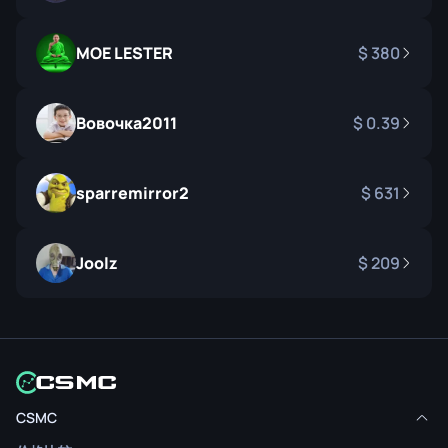
MOE LESTER
380
Вовочка2011
0.39
sparremirror2
631
Joolz
209
CSMC