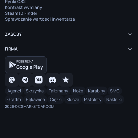
Rynki CS2
Kontrakt wymiany
Steam ID Finder
Sprawdzanie wartości inwentarza
ZASOBY
FIRMA
POBIERZ NA
Google Play
Agenci
Skrzynka
Talizmany
Noże
Karabiny
SMG
Graffiti
Rękawice
Ciężki
Klucze
Pistolety
Naklejki
2026 © CSMARKETCAP.COM