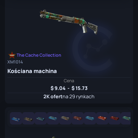
The Cache Collection
XM1014
Kościana machina
Cena
9.04
-
15.73
2K ofert
na 29 rynkach