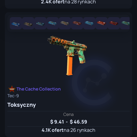
2.4K ofert
na 28 rynkach
The Cache Collection
Tec-9
Toksyczny
Cena
9.41
-
46.59
4.1K ofert
na 26 rynkach