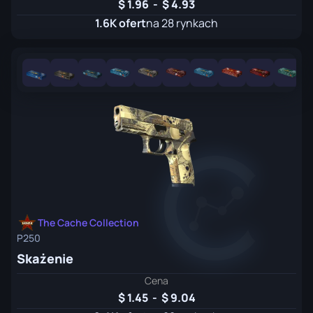
1.96
-
4.93
1.6K ofert
na 28 rynkach
The Cache Collection
P250
Skażenie
Cena
1.45
-
9.04