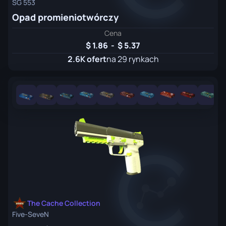
SG 553
Opad promieniotwórczy
Cena
1.86
-
5.37
2.6K ofert
na 29 rynkach
The Cache Collection
Five-SeveN