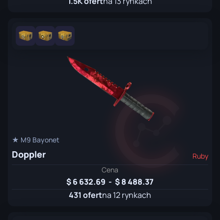
1.5K ofert
na 13 rynkach
★ M9 Bayonet
Doppler
Ruby
Cena
6 632.69
-
8 488.37
431 ofert
na 12 rynkach