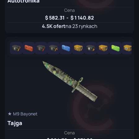
Autotronika
Cena
582.31
-
1 140.82
4.5K ofert
na 23 rynkach
★ M9 Bayonet
Tajga
Cena