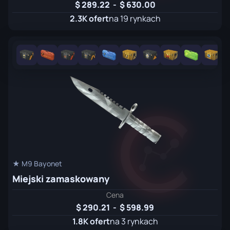
289.22
-
630.00
2.3K ofert
na 19 rynkach
★ M9 Bayonet
Miejski zamaskowany
Cena
290.21
-
598.99
1.8K ofert
na 3 rynkach