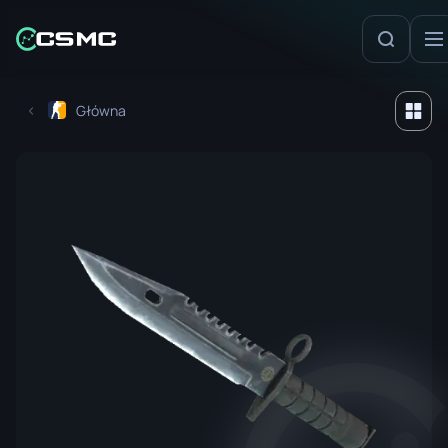
Główna