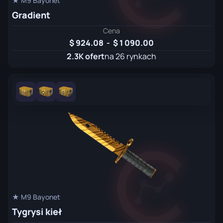
★ M9 Bayonet
Gradient
Cena
924.08
-
1 090.00
2.3K ofert
na 26 rynkach
★ M9 Bayonet
Tygrysi kieł