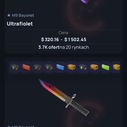
★ M9 Bayonet
Ultrafiolet
Cena
320.16
-
1 502.45
3.7K ofert
na 20 rynkach