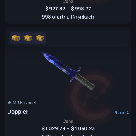
Cena
927.32
-
998.77
998 ofert
na 14 rynkach
★ M9 Bayonet
Doppler
Phase 4
Cena
1 029.78
-
1 050.23