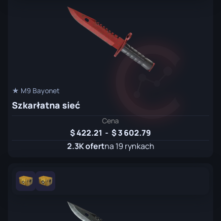
★ M9 Bayonet
Szkarłatna sieć
Cena
422.21
-
3 602.79
2.3K ofert
na 19 rynkach