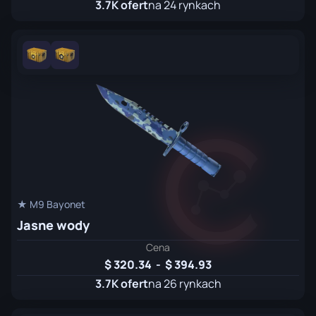
3.7K ofert
na 24 rynkach
★ M9 Bayonet
Jasne wody
Cena
320.34
-
394.93
3.7K ofert
na 26 rynkach