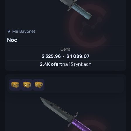
★ M9 Bayonet
Noc
Cena
325.96
-
1 089.07
2.4K ofert
na 13 rynkach