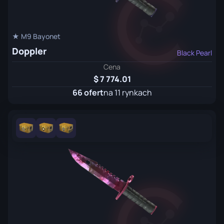
★ M9 Bayonet
Doppler
Black Pearl
Cena
7 774.01
66 ofert
na 11 rynkach