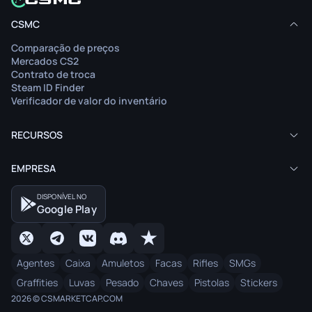
O artigo não está disponível no seu idioma.
O art
CSMC
Ver conteúdo
Comparação de preços
Leia o artigo no idioma original.
Mercados CS2
Contrato de troca
Steam ID Finder
Verificador de valor do inventário
RECURSOS
EMPRESA
DISPONÍVEL NO
Google Play
Agentes
Caixa
Amuletos
Facas
Rifles
SMGs
Graffities
Luvas
Pesado
Chaves
Pistolas
Stickers
2026 © CSMARKETCAP.COM