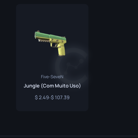
Faca de Sobrev
Faca Talon
Faca Ursus
Five-SeveN
Jungle (Com Muito Uso)
2.49
107.39
-