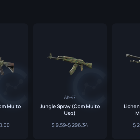
P250
M4A1-S
UMP-45
n
Revólver R8
M4A4
Tec-9
SCAR-20
USP-S
SG 553
SSG 08
AK-47
Com Muito
a
Jungle Spray (Com Muito
Liche
Uso)
M
o
0.00
9.59
296.34
2
-