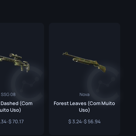
Caixas de Graffiti
Souvenir
Destaque de Souvenir
Pins
SSG 08
Nova
n Dashed (Com
Forest Leaves (Com Muito
uito Uso)
Uso)
.34
70.17
3.24
56.94
-
-