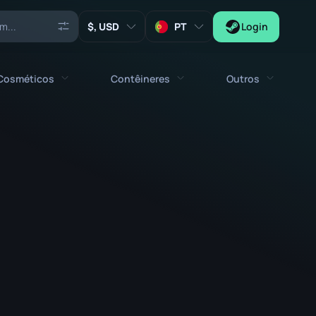
, USD
PT
Login
Cosméticos
Contêineres
Outros
Agentes
Todos os cosméticos
Todos os contêineres
Chaves
Stickers
Caixa
Ferramentas
Amuletos de Armas
Caixotes
Colecionáveis
Graffities
Capsula de Autógrafos
Zeus x27
Kits de Música
Capsula de Patches
Patches
Capsula de Stickers
Caixa de Kit de Música