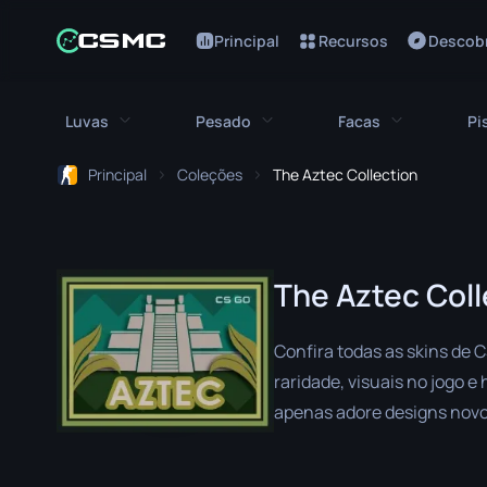
Principal
Recursos
Descobr
Luvas
Pesado
Facas
Pi
Principal
Coleções
The Aztec Collection
Todas as luvas
Todos os pesados
Todas as fa
Luvas Bloodhound
M249
Baioneta
The Aztec Coll
Luvas Broken Fang
MAG-7
Faca Bowie
Luvas de Motorista
Negev
Faca Borbolet
Confira todas as skins de 
Ataduras de Mão
Nova
Faca Clássica
raridade, visuais no jogo e
apenas adore designs novo
Luvas Hydra
Serrada
Faca Falchion
de destaque para aprimorar
Luvas Moto
XM1014
Faca Flip