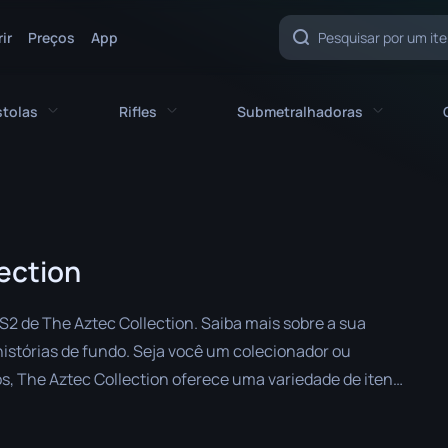
ir
Preços
App
stolas
Rifles
Submetralhadoras
cas
Todas as pistolas
Todos os rifles
Todas as metralhadoras
CZ75-Auto
AK-47
MAC-10
ection
Desert Eagle
AUG
MP5-SD
a
Berettas Duplas
AWP
MP7
CS2 de The Aztec Collection. Saiba mais sobre a sua
Five-SeveN
FAMAS
MP9
 histórias de fundo. Seja você um colecionador ou
s, The Aztec Collection oferece uma variedade de itens
Glock-18
G3SG1
P90
 sua jogabilidade e inventário.
P2000
Galil AR
PP-Bizon