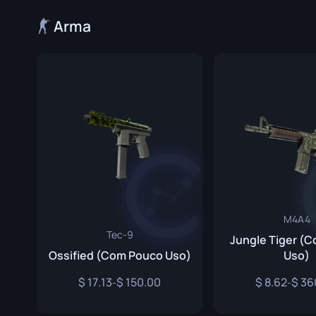
Luvas de Especialista
Faca Gut
Arma
Luvas Esportivas
Faca Huntsma
Karambit
Faca Kukri
Baioneta M9
Faca Navaja
Faca Nomad
Faca Paracord
M4A4
Tec-9
Jungle Tiger (
Adagas Sombr
Ossified (Com Pouco Uso)
Uso)
Faca Esquelet
17.13
150.00
8.62
36
-
-
Faca Stiletto