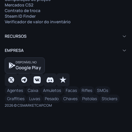
Mercados CS2
Contrato de troca
Steam ID Finder
Verificador de valor do inventário
RECURSOS
EMPRESA
DISPONÍVEL NO
Google Play
Agentes
Caixa
Amuletos
Facas
Rifles
SMGs
Graffities
Luvas
Pesado
Chaves
Pistolas
Stickers
2026 © CSMARKETCAP.COM