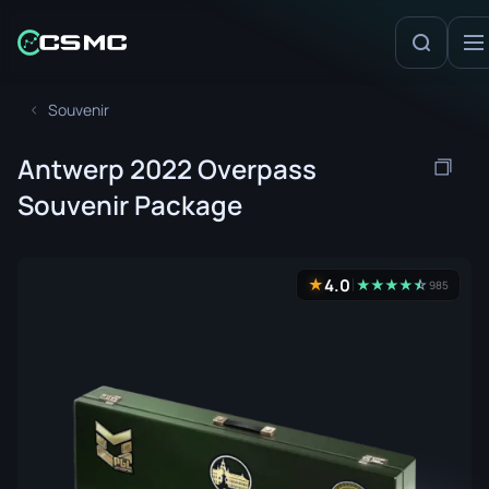
Souvenir
Antwerp 2022 Overpass
Souvenir Package
4.0
★
★
★
★
★
☆
★
985