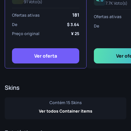
91 Voto(s)
7.7K Voto(s)
181
Ofertas ativas
Ofertas ativas
De
3.64
De
Preço original
25
Ver oferta
Ver of
Skins
Contém 15 Skins
Ver todos Container items