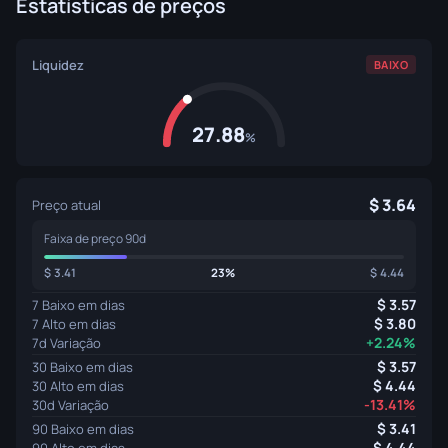
Estatísticas de preços
Liquidez
BAIXO
27.88
%
3.64
Preço atual
Faixa de preço 90d
3.41
23%
4.44
3.57
7 Baixo em dias
3.80
7 Alto em dias
+2.24%
7d Variação
3.57
30 Baixo em dias
4.44
30 Alto em dias
-13.41%
30d Variação
3.41
90 Baixo em dias
4.44
90 Alto em dias