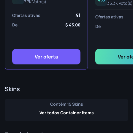
7.7K Voto(s)
35.3K Voto(s)
41
Ofertas ativas
Ofertas ativas
De
43.06
De
Ver oferta
Ver of
Skins
Contém 15 Skins
Ver todos Container items