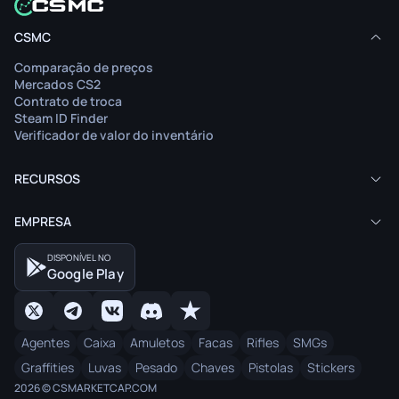
CSMC
Comparação de preços
Mercados CS2
Contrato de troca
Steam ID Finder
Verificador de valor do inventário
RECURSOS
EMPRESA
DISPONÍVEL NO
Google Play
Agentes
Caixa
Amuletos
Facas
Rifles
SMGs
Graffities
Luvas
Pesado
Chaves
Pistolas
Stickers
2026 © CSMARKETCAP.COM