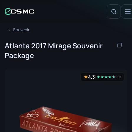
Souvenir
Atlanta 2017 Mirage Souvenir
Package
4.3
★
★
★
★
★
☆
★
768