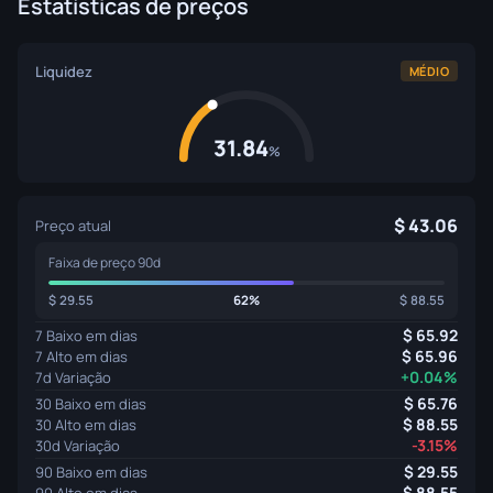
Estatísticas de preços
Liquidez
MÉDIO
31.84
%
43.06
Preço atual
Faixa de preço 90d
29.55
62%
88.55
65.92
7 Baixo em dias
65.96
7 Alto em dias
+0.04%
7d Variação
65.76
30 Baixo em dias
88.55
30 Alto em dias
-3.15%
30d Variação
29.55
90 Baixo em dias
88.55
90 Alto em dias