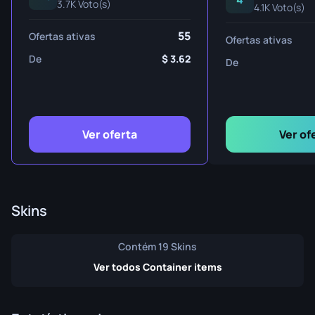
3.7K Voto(s)
4.1K Voto(s)
55
Ofertas ativas
Ofertas ativas
De
3.62
De
Ver oferta
Ver of
Skins
Contém 19 Skins
Ver todos Container items