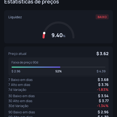
Estatísticas de preços
Liquidez
BAIXO
9.40
%
3.62
Preço atual
Faixa de preço 90d
2.96
52%
4.39
3.68
7 Baixo em dias
3.76
7 Alto em dias
-1.83%
7d Variação
3.54
30 Baixo em dias
3.77
30 Alto em dias
-1.34%
30d Variação
2.96
90 Baixo em dias
4.39
90 Alto em dias