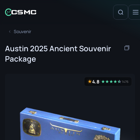
Souvenir
Austin 2025 Ancient Souvenir
Package
4.8
★
★
★
★
★
☆
★
1476