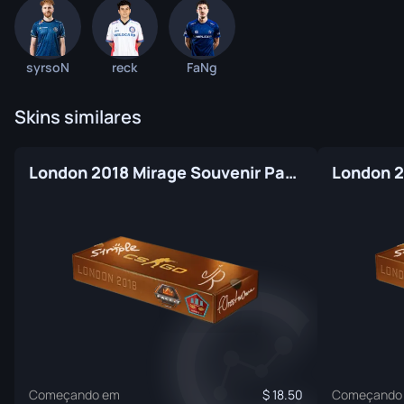
syrsoN
reck
FaNg
Skins similares
London 2018 Mirage Souvenir Package
Começando em
18.50
Começando