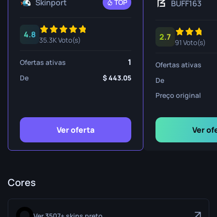
Skinport
TOP
BUFF163
4.8
2.7
35.3K Voto(s)
91 Voto(s)
1
Ofertas ativas
Ofertas ativas
De
443.05
De
Preço original
Ver oferta
Ver of
Cores
Ver 3507+ skins preto