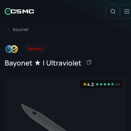
Bayonet
Secreto
Bayonet ★ | Ultraviolet
4.2
★
★
★
★
★
☆
★
526