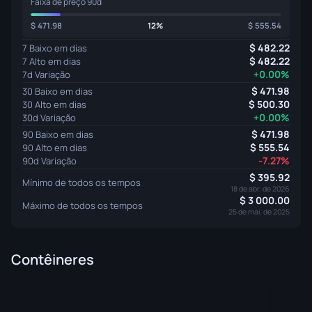
Faixa de preço 90d
471.98
12%
555.54
482.22
7 Baixo em dias
482.22
7 Alto em dias
+0.00%
7d Variação
471.98
30 Baixo em dias
500.30
30 Alto em dias
+0.00%
30d Variação
471.98
90 Baixo em dias
555.54
90 Alto em dias
-7.27%
90d Variação
395.92
Mínimo de todos os tempos
18 de abr. de 2026
3 000.00
Máximo de todos os tempos
25 de mai. de 2025
Contêineres