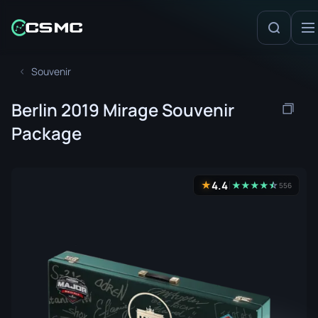
Souvenir
Berlin 2019 Mirage Souvenir
Package
4.4
★
★
★
★
★
☆
★
556