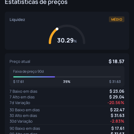
Estatísticas de preços
Liquidez
MÉDIO
30.29
%
18.57
Preço atual
Faixa de preço 90d
17.61
39%
31.63
23.06
7 Baixo em dias
29.04
7 Alto em dias
-20.56%
7d Variação
22.47
30 Baixo em dias
31.63
30 Alto em dias
-2.83%
30d Variação
17.61
90 Baixo em dias
31.63
90 Alto em dias