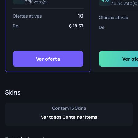
7.7K Voto(s)
35.3K Voto(s)
10
Ofertas ativas
Ofertas ativas
De
18.57
De
Ver oferta
Ver of
Skins
Contém 15 Skins
Ver todos Container items