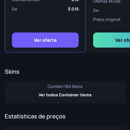
Ofertas ativas
De
0.15
De
Preço original
Ver oferta
Ver of
Skins
Contém 160 Skins
Ver todos Container items
Estatísticas de preços