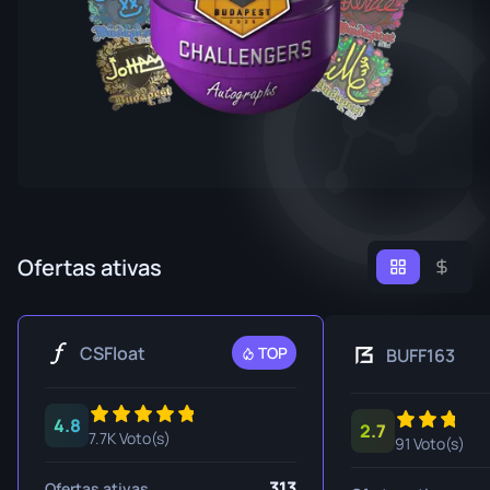
Ofertas ativas
CSFloat
TOP
BUFF163
4.8
2.7
7.7K Voto(s)
91 Voto(s)
313
Ofertas ativas