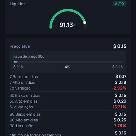
Liquidez
ALTO
91.13
%
0.15
Preço atual
Faixa de preço 90d
0.16
4%
0.26
0.17
7 Baixo em dias
0.18
7 Alto em dias
-2.92%
7d Variação
0.16
30 Baixo em dias
0.20
30 Alto em dias
-15.31%
30d Variação
0.16
90 Baixo em dias
0.26
90 Alto em dias
-7.78%
90d Variação
0.16
Mínimo de todos os tempos