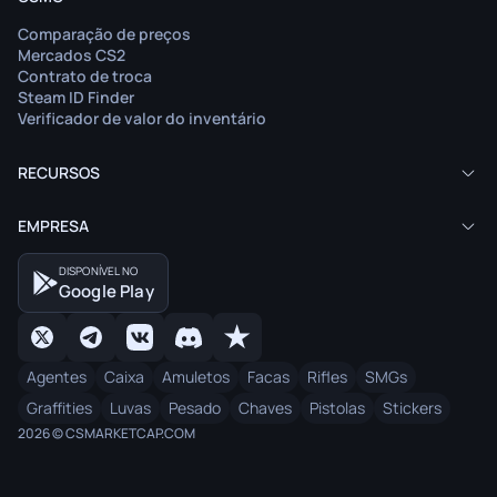
Comparação de preços
Mercados CS2
Contrato de troca
Steam ID Finder
Verificador de valor do inventário
RECURSOS
EMPRESA
DISPONÍVEL NO
Google Play
Agentes
Caixa
Amuletos
Facas
Rifles
SMGs
Graffities
Luvas
Pesado
Chaves
Pistolas
Stickers
2026 © CSMARKETCAP.COM