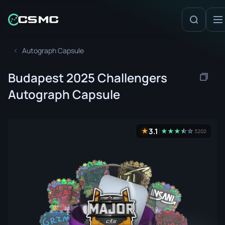
Autograph Capsule
Budapest 2025 Challengers
Autograph Capsule
3.1
★
★
★
★
☆
★
☆
3202