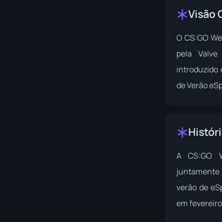
Visão 
O CS:GO Wea
pela Valve
introduzido
de Verão eSp
Histór
A CS:GO W
juntamente 
verão de eS
em fevereiro