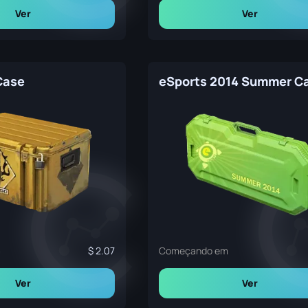
Ver
Ver
Case
eSports 2014 Summer C
m
2.07
Começando em
Ver
Ver