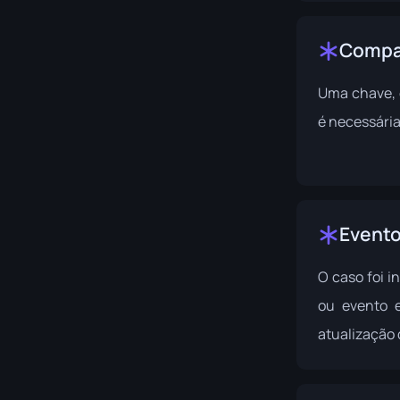
Compat
Uma chave, 
é necessária
Event
O caso foi 
ou evento e
atualização 