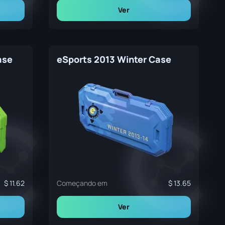
Ver
ase
eSports 2013 Winter Case
11.62
Começando em
13.65
Ver