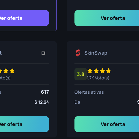
ivência
Ver oferta
Ver oferta
t
SkinSwap
3.8
oto(s)
1.7K Voto(s)
617
s
Ofertas ativas
12.24
De
Ver oferta
Ver oferta