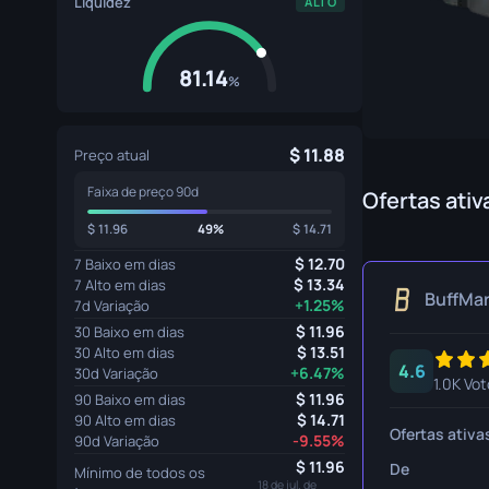
Liquidez
ALTO
Luvas de Especialista
Faca Gut
Luvas Esportivas
Faca Huntsma
81.14
%
Karambit
Faca Kukri
11.88
Preço atual
Faixa de preço 90d
Baioneta M9
Ofertas ativ
11.96
49%
14.71
Faca Navaja
12.70
7 Baixo em dias
Faca Nomad
13.34
7 Alto em dias
BuffMa
+1.25%
7d Variação
Faca Paracord
11.96
30 Baixo em dias
13.51
30 Alto em dias
4.6
Adagas Sombr
+6.47%
30d Variação
1.0K Vot
11.96
90 Baixo em dias
Faca Esquelet
14.71
90 Alto em dias
Ofertas ativa
-9.55%
90d Variação
Faca Stiletto
11.96
De
Mínimo de todos os
18 de jul. de