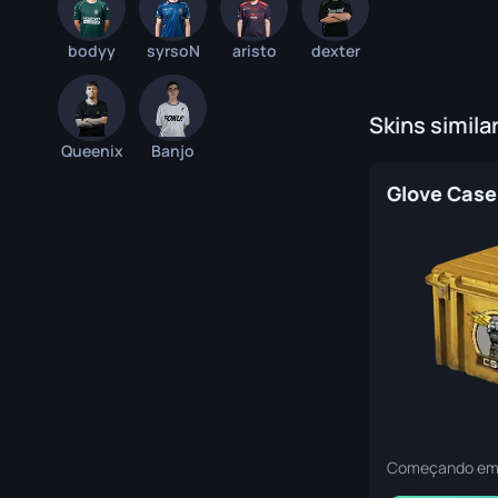
bodyy
syrsoN
aristo
dexter
Skins simila
Queenix
Banjo
Glove Case
Começando e