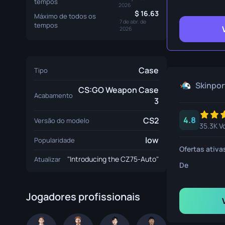
tempos
Faca de Sobrev
2026
16.63
Máximo de todos os
7 de abr. de
tempos
Faca Talon
2026
Faca Ursus
Case
Tipo
Skinpor
CS:GO Weapon Case
Acabamento
3
4.8
CS2
Versão do modelo
35.3K V
low
Popularidade
Ofertas ativa
"Introducing the CZ75-Auto"
Atualizar
De
Jogadores profissionais