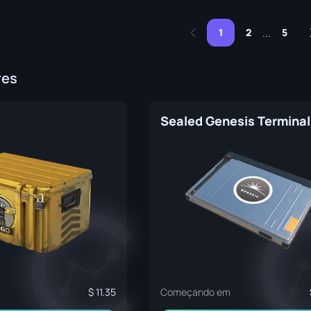
1
2
5
...
res
Sealed Genesis Terminal
m
11.35
Começando em