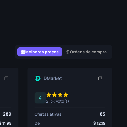
Caixas de Graffiti
Souvenir
Destaque de Souvenir
Pins
Melhores preços
Ordens de compra
DMarket
4
21.3K Voto(s)
289
85
Ofertas ativas
11.95
De
12.15