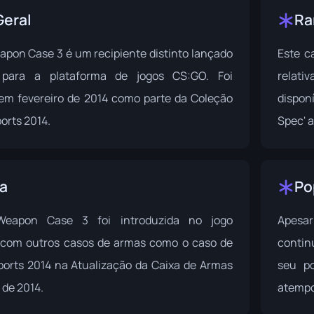
Geral
Ra
pon Case 3 é um recipiente distinto lançado
Este c
 para a plataforma de jogos CS:GO. Foi
relat
 em fevereiro de 2014 como parte da
Coleção
disponí
orts 2014
.
Spec' a
ia
Po
eapon Case 3 foi introduzida no jogo
Apesar
com outros casos de armas como o caso de
contin
ports 2014 na
Atualização da Caixa de Armas
seu po
 de 2014.
atempo