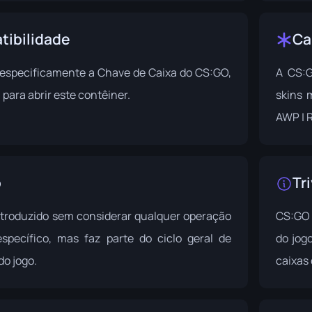
ibilidade
Ca
especificamente a Chave de Caixa do CS:GO,
A CS:G
 para abrir este contêiner.
skins 
AWP | R
o
Tri
introduzido sem considerar qualquer operação
CS:GO 
specífico, mas faz parte do ciclo geral de
do jog
do jogo.
caixas 