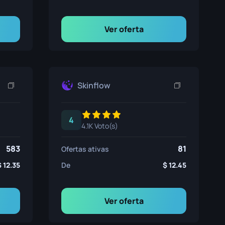
Ver oferta
Skinflow
4
4.1K Voto(s)
583
81
Ofertas ativas
12.35
De
12.45
Ver oferta