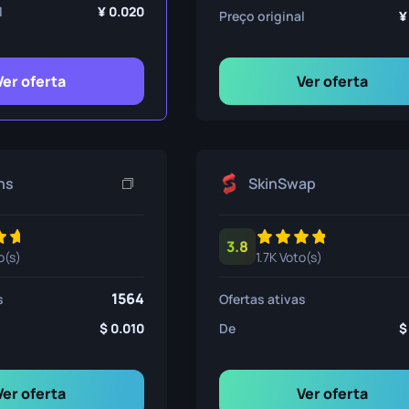
ivência
l
0.020
Preço original
Ver oferta
Ver oferta
ns
SkinSwap
3.8
o(s)
1.7K Voto(s)
1564
s
Ofertas ativas
0.010
De
Ver oferta
Ver oferta