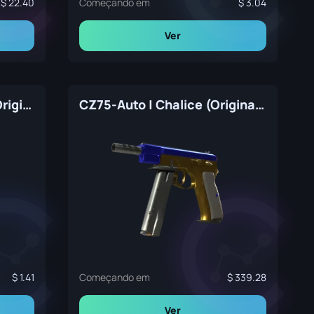
22.40
Começando em
3.04
Ver
CZ75-Auto | Circaetus (Original de Fábrica)
CZ75-Auto | Chalice (Original de Fábrica)
1.41
Começando em
339.28
Ver