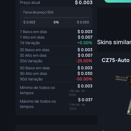
0.003
Preço atual
Faixa de preço 90d
0.003
0%
0.030
0.003
7 Baixo em dias
0.007
7 Alto em dias
Skins simila
+0.00%
7d Variação
0.003
30 Baixo em dias
0.007
30 Alto em dias
-25.00%
30d Variação
0.003
90 Baixo em dias
0.030
90 Alto em dias
-50.00%
90d Variação
0.003
Mínimo de todos os
1 de ago. de
tempos
2026
0.037
Máximo de todos os
5 de abr. de
tempos
2026