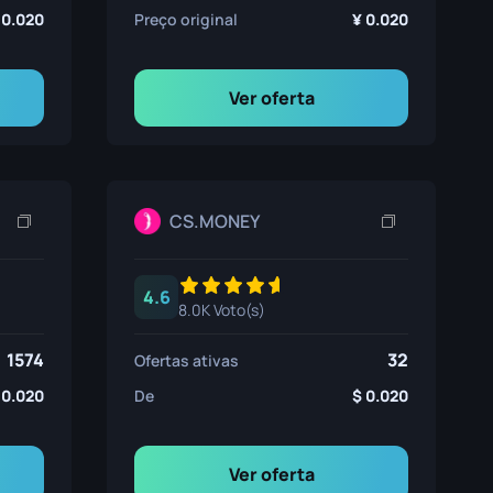
0.020
Preço original
0.020
Ver oferta
CS.MONEY
4.6
8.0K Voto(s)
1574
32
Ofertas ativas
0.020
De
0.020
Ver oferta