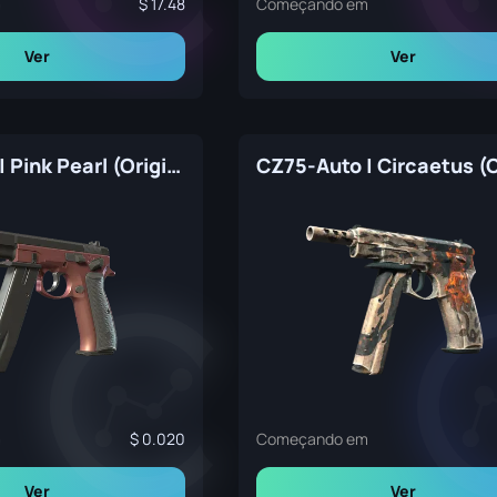
m
17.48
Começando em
Ver
Ver
CZ75-Auto | Pink Pearl (Original de Fábrica)
m
0.020
Começando em
Ver
Ver