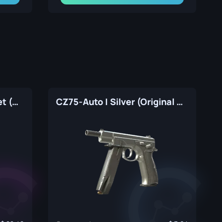
CZ75-Auto | Yellow Jacket (Original de Fábrica)
CZ75-Auto | Silver (Original de Fábrica)