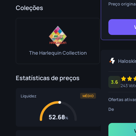
Faca de Sobrev
Preço origina
Coleções
Faca Talon
Faca Ursus
The Harlequin Collection
Haloski
Estatísticas de preços
3.6
243 Vot
Liquidez
MÉDIO
Ofertas ativa
De
52.68
%