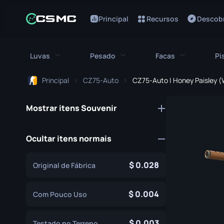
Principal
Recursos
Descobr
Luvas
Pesado
Facas
Pi
Principal
CZ75-Auto
CZ75-Auto | Honey Paisley (
Todas as luvas
Todos os pesados
Todas as fa
Mostrar itens Souvenir
Luvas Bloodhound
M249
Baioneta
Luvas Broken Fang
MAG-7
Faca Bowie
Ocultar itens normais
Luvas de Motorista
Negev
Faca Borbolet
0.028
Original de Fábrica
Ataduras de Mão
Nova
Faca Clássica
Luvas Hydra
Serrada
0.004
Faca Falchion
Com Pouco Uso
Luvas Moto
XM1014
Faca Flip
0.003
Testado no Terreno