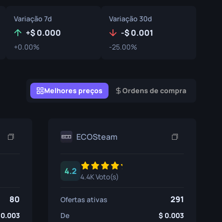
Caixas de Graffiti
Variação 7d
Variação 30d
Souvenir
+
0.000
-
0.001
+0.00%
-25.00%
Destaque de Souvenir
Pins
Melhores preços
Ordens de compra
ECOSteam
4.2
4.4K Voto(s)
80
291
Ofertas ativas
0.003
De
0.003