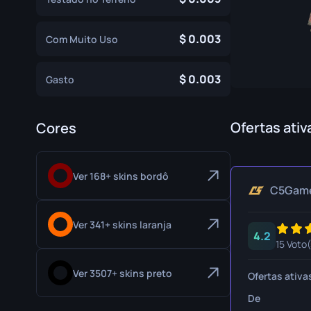
Luvas de Especialista
Faca Gut
0.003
Com Muito Uso
Luvas Esportivas
Faca Huntsma
Karambit
0.003
Gasto
Faca Kukri
Baioneta M9
Ofertas ativ
Cores
Faca Navaja
Ver 168+ skins bordô
Faca Nomad
C5Gam
Faca Paracord
Ver 341+ skins laranja
4.2
Adagas Sombr
15 Voto(
Faca Esquelet
Ver 3507+ skins preto
Ofertas ativa
Faca Stiletto
De