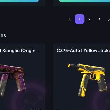
1
2
3
res
CZ75-Auto | Xiangliu (Original de Fábrica)