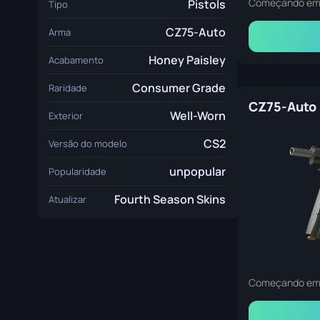
Começando e
Pistols
Tipo
CZ75-Auto
Arma
Honey Paisley
Acabamento
Consumer Grade
Raridade
Well-Worn
Exterior
CS2
Versão do modelo
unpopular
Popularidade
Fourth Season Skins
Atualizar
Começando e