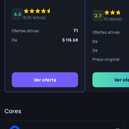
4.6
2.7
8.0K Voto(s)
91 Voto(s)
71
Ofertas ativas
Ofertas ativas
De
116.68
De
De
Preço original
Ver oferta
Ver of
Cores