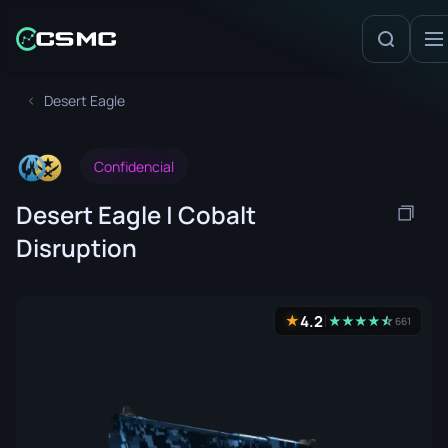
Desert Eagle
Confidencial
Desert Eagle | Cobalt
Disruption
4.2
★
★
★
★
★
☆
★
661