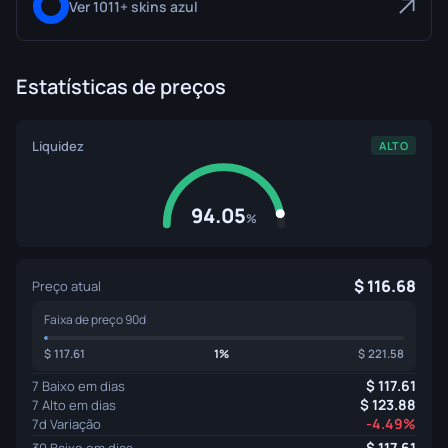
Ver 1011+ skins azul
Estatísticas de preços
Liquidez
ALTO
94.05
%
116.68
Preço atual
Faixa de preço 90d
117.61
1%
221.58
117.61
7 Baixo em dias
123.88
7 Alto em dias
-4.49%
7d Variação
117.61
30 Baixo em dias