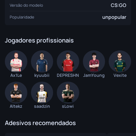
CS:GO
Versão do modelo
unpopular
Popularidade
Jogadores profissionais
Ax1Le
kyuubii
DEPRESHN
JamYoung
Vexite
Altekz
saadzin
sLowi
Adesivos recomendados