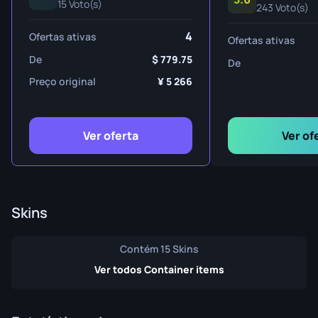
15 Voto(s)
243 Voto(s)
4
Ofertas ativas
Ofertas ativas
De
779.75
De
Preço original
5 266
Ver oferta
Ver of
Skins
Contém 15 Skins
Ver todos Container items