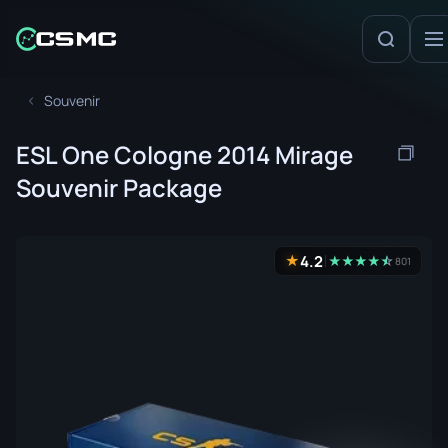
Souvenir
ESL One Cologne 2014 Mirage
Souvenir Package
4.2
★
★
★
★
★
☆
★
801