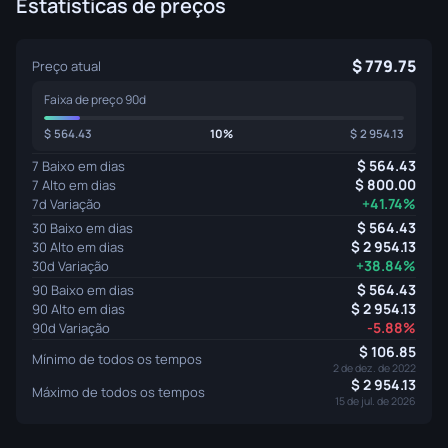
Estatísticas de preços
779.75
Preço atual
Faixa de preço 90d
564.43
10%
2 954.13
564.43
7 Baixo em dias
800.00
7 Alto em dias
+41.74%
7d Variação
564.43
30 Baixo em dias
2 954.13
30 Alto em dias
+38.84%
30d Variação
564.43
90 Baixo em dias
2 954.13
90 Alto em dias
-5.88%
90d Variação
106.85
Mínimo de todos os tempos
2 de dez. de 2022
2 954.13
Máximo de todos os tempos
15 de jul. de 2026