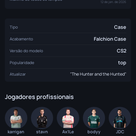
12 de jan. de 2026
Case
Tipo
Falchion Case
Acabamento
CS2
Versão do modelo
top
Popularidade
"The Hunter and the Hunted"
Atualizar
Jogadores profissionais
karrigan
stavn
Ax1Le
bodyy
JDC