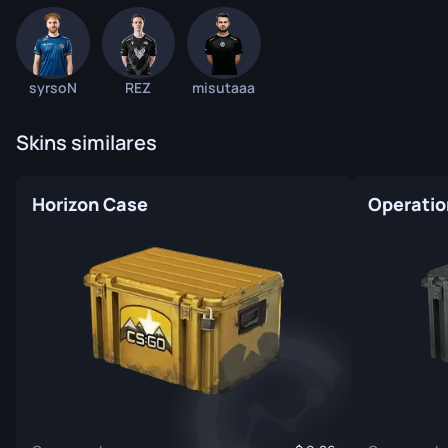
syrsoN
REZ
misutaaa
Skins similares
Horizon Case
Operatio