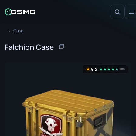
Case
Falchion Case
4.2
★
★
★
★
★
☆
★
880