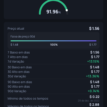
91.96
%
1.56
Preço atual
Faixa de preço 90d
1.48
100%
1.77
1.56
7 Baixo em dias
1.77
7 Alto em dias
+13.15%
7d Variação
1.48
30 Baixo em dias
1.77
30 Alto em dias
+13.36%
30d Variação
1.48
90 Baixo em dias
1.77
90 Alto em dias
+0.74%
90d Variação
0.22
Mínimo de todos os tempos
29 de dez. de 2022
2.88
Máximo de todos os tempos