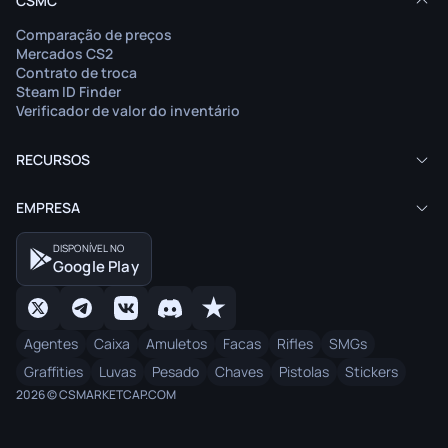
CSMC
Comparação de preços
Mercados CS2
Contrato de troca
Steam ID Finder
Verificador de valor do inventário
RECURSOS
EMPRESA
DISPONÍVEL NO
Google Play
Agentes
Caixa
Amuletos
Facas
Rifles
SMGs
Graffities
Luvas
Pesado
Chaves
Pistolas
Stickers
2026 © CSMARKETCAP.COM