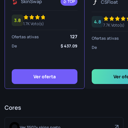
SkinSwap
TOP
CSFloat
3.8
4.8
1.7K Voto(s)
7.7K Voto(s)
127
Ofertas ativas
Ofertas ativas
De
437.09
De
Ver oferta
Ver of
Cores
Ver 3507+ skins preto