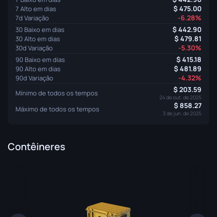
475.00
7 Alto em dias
-6.28%
7d Variação
442.90
30 Baixo em dias
479.81
30 Alto em dias
-5.30%
30d Variação
415.18
90 Baixo em dias
481.89
90 Alto em dias
-4.32%
90d Variação
203.59
Mínimo de todos os tempos
24 de out. de 2025
858.27
Máximo de todos os tempos
3 de jun. de 2025
Contêineres