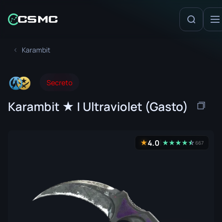
Karambit
Secreto
Karambit ★ | Ultraviolet (Gasto)
4.0
★
★
★
★
★
☆
★
667