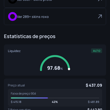
Ver 289+ skins roxo
Estatísticas de preços
Liquidez
ALTO
97.68
%
437.09
Preço atual
Faixa de preço 90d
415.18
42%
481.89
442.90
7 Baixo em dias