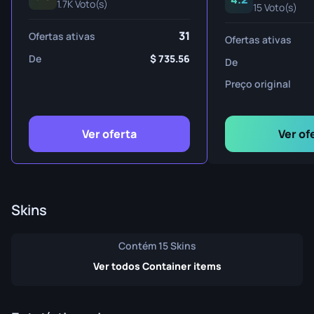
1.7K Voto(s)
15 Voto(s)
31
Ofertas ativas
Ofertas ativas
De
735.56
De
Preço original
Ver oferta
Ver of
Skins
Contém 15 Skins
Ver todos Container items