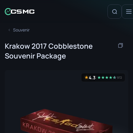
Souvenir
Krakow 2017 Cobblestone
Souvenir Package
4.3
★
★
★
★
★
☆
★
972