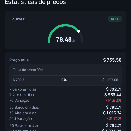
Estatísticas de preços
Liquidez
ALTO
78.48
%
735.56
Preço atual
Faixa de preço 90d
792.71
0%
1 297.08
792.71
7 Baixo em dias
933.44
7 Alto em dias
-14.92%
7d Variação
792.71
30 Baixo em dias
1 016.74
30 Alto em dias
-21.74%
30d Variação
792.71
90 Baixo em dias
1 297.08
90 Alto em dias