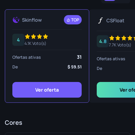
Skinflow
TOP
CSFloat
4
4.8
4.1K Voto(s)
7.7K Voto(s)
31
Ofertas ativas
Ofertas ativas
De
59.51
De
Ver oferta
Ver of
Cores