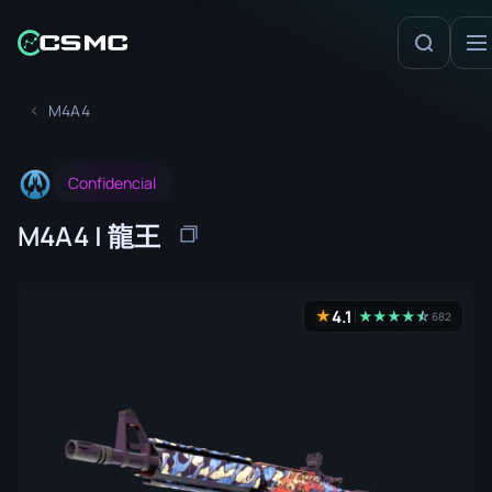
M4A4
Confidencial
M4A4 | 龍王
4.1
★
★
★
★
★
☆
★
682