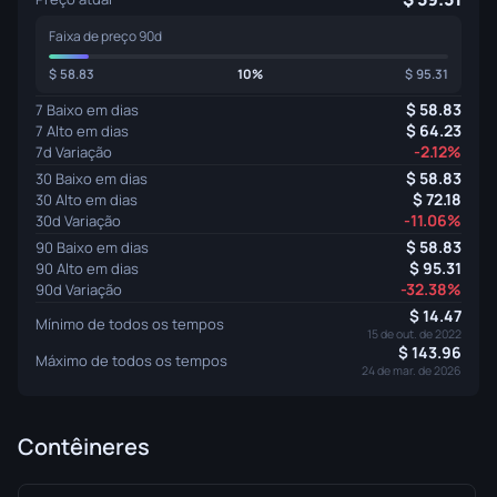
Faixa de preço 90d
58.83
10%
95.31
58.83
7 Baixo em dias
64.23
7 Alto em dias
-2.12%
7d Variação
58.83
30 Baixo em dias
72.18
30 Alto em dias
-11.06%
30d Variação
58.83
90 Baixo em dias
95.31
90 Alto em dias
-32.38%
90d Variação
14.47
Mínimo de todos os tempos
15 de out. de 2022
143.96
Máximo de todos os tempos
24 de mar. de 2026
Contêineres