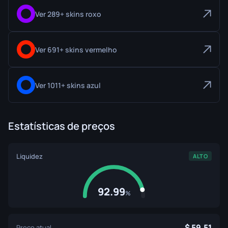
Ver 289+ skins roxo
Ver 691+ skins vermelho
Ver 1011+ skins azul
Estatísticas de preços
Liquidez
ALTO
92.99
%
59.51
Preço atual