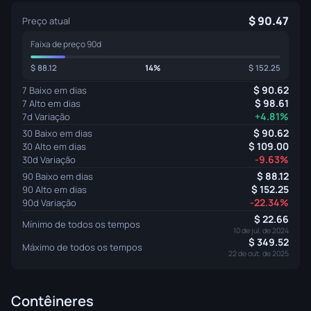
90.47
Preço atual
Faixa de preço 90d
88.12
14%
152.25
90.62
7 Baixo em dias
98.61
7 Alto em dias
+4.81%
7d Variação
90.62
30 Baixo em dias
109.00
30 Alto em dias
-9.63%
30d Variação
88.12
90 Baixo em dias
152.25
90 Alto em dias
-22.34%
90d Variação
22.66
Mínimo de todos os tempos
10 de jul. de 2024
349.52
Máximo de todos os tempos
22 de out. de 2025
Contêineres