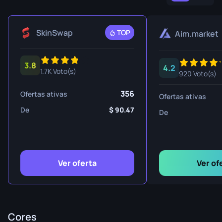
SkinSwap
TOP
Aim.market
3.8
4.2
1.7K Voto(s)
920 Voto(s)
356
Ofertas ativas
Ofertas ativas
De
90.47
De
Ver oferta
Ver of
Cores