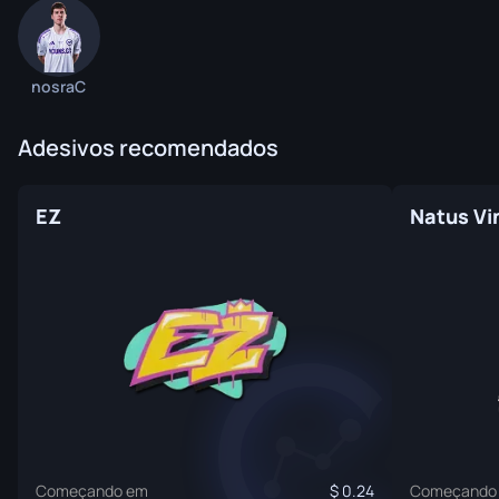
nosraC
Adesivos recomendados
EZ
Natus Vi
Começando em
0.24
Começando