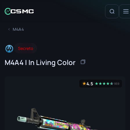
M4A4
Secreto
M4A4 | In Living Color
4.5
★
★
★
★
★
☆
★
959