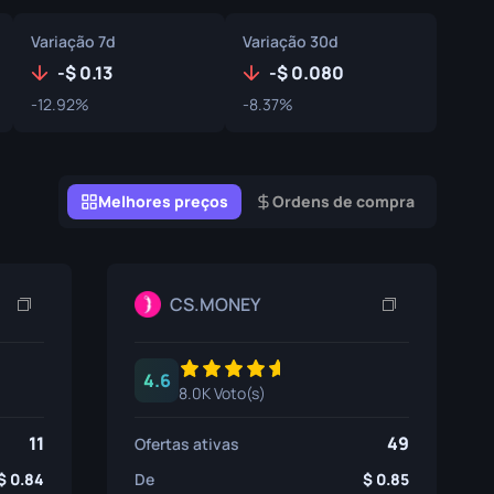
Caixas de Graffiti
Variação 7d
Variação 30d
Souvenir
-
0.13
-
0.080
-12.92%
-8.37%
Destaque de Souvenir
Pins
Melhores preços
Ordens de compra
CS.MONEY
4.6
8.0K Voto(s)
11
49
Ofertas ativas
0.84
De
0.85