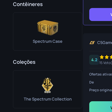
Faca de Sobrev
Contêineres
Faca Talon
Faca Ursus
Spectrum Case
C5Gam
4.2
Coleções
15 Voto(
Ofertas ativa
De
Preço origina
The Spectrum Collection