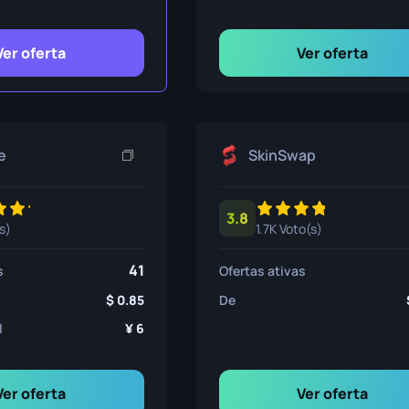
ivência
Ver oferta
Ver oferta
e
SkinSwap
3.8
s)
1.7K Voto(s)
41
s
Ofertas ativas
0.85
De
l
6
Ver oferta
Ver oferta