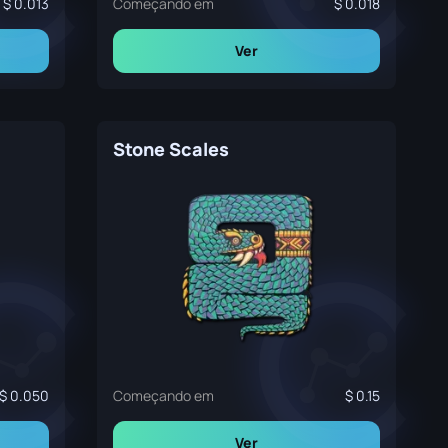
0.013
Começando em
0.018
Ver
Stone Scales
0.050
Começando em
0.15
Ver