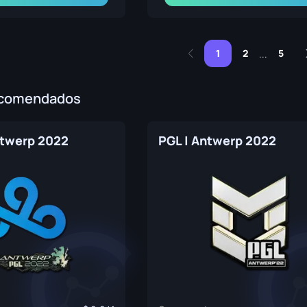
1
2
5
...
ecomendados
ntwerp 2022
PGL | Antwerp 2022