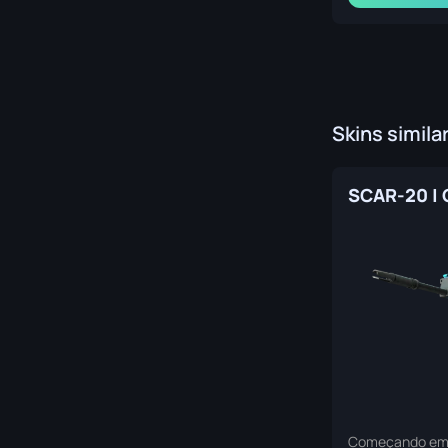
Skins simila
Começando e