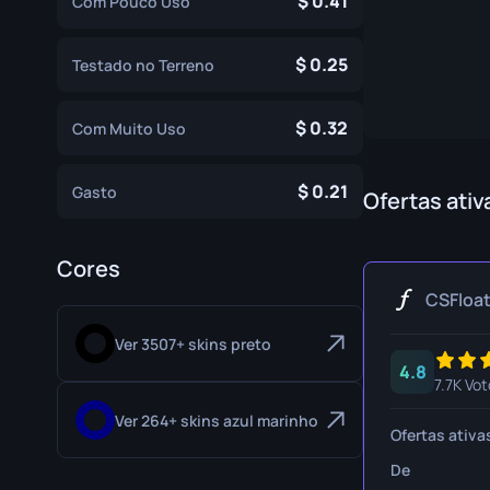
0.41
Com Pouco Uso
Luvas de Especialista
Faca Gut
0.25
Luvas Esportivas
Faca Huntsma
Testado no Terreno
Karambit
0.32
Com Muito Uso
Faca Kukri
0.21
Gasto
Baioneta M9
Ofertas ativ
Faca Navaja
Cores
Faca Nomad
CSFloa
Faca Paracord
Ver 3507+ skins preto
4.8
Adagas Sombr
7.7K Vot
Faca Esquelet
Ver 264+ skins azul marinho
Ofertas ativa
Faca Stiletto
De