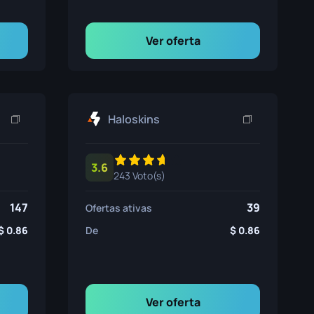
Ver oferta
Haloskins
3.6
243 Voto(s)
147
39
Ofertas ativas
0.86
De
0.86
Ver oferta