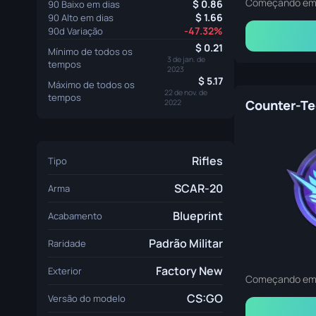
Começando e
0.86
90 Baixo em dias
1.66
90 Alto em dias
-47.32%
90d Variação
0.21
Mínimo de todos os
3 de jan. de
tempos
2023
5.17
Máximo de todos os
22 de nov. de
tempos
Counter-T
2022
Rifles
Tipo
SCAR-20
Arma
Blueprint
Acabamento
Padrão Militar
Raridade
Factory New
Exterior
Começando e
CS:GO
Versão do modelo