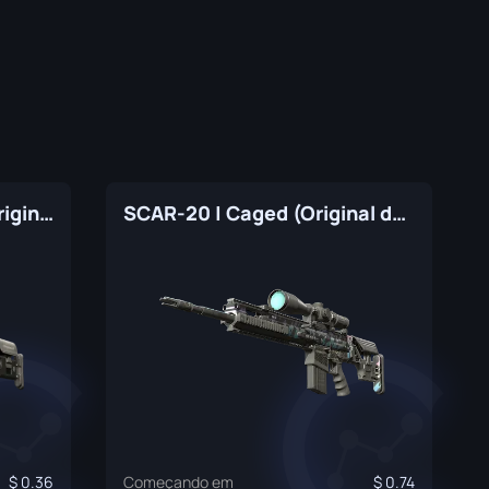
SCAR-20 | Fragments (Original de Fábrica)
SCAR-20 | Caged (Original de Fábrica)
0.36
Começando em
0.74