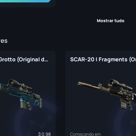
Mostrar tudo
res
SCAR-20 | Grotto (Original de Fábrica)
m
0.98
Começando em