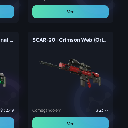
Ver
SCAR-20 | Emerald (Original de Fábrica)
SCAR-20 | Crimson Web (Original de Fábrica)
32.49
Começando em
23.77
Ver