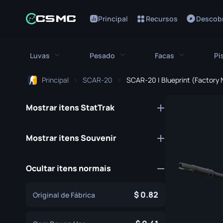
Principal
Recursos
Descobr
Luvas
Pesado
Facas
Pi
Principal
SCAR-20
SCAR-20 | Blueprint (Factory
Todas as luvas
Todos os pesados
Todas as fa
Mostrar itens StatTrak
Luvas Bloodhound
M249
Baioneta
Luvas Broken Fang
MAG-7
Faca Bowie
Mostrar itens Souvenir
Luvas de Motorista
Negev
Faca Borbolet
Ocultar itens normais
Ataduras de Mão
Nova
Faca Clássica
Luvas Hydra
Serrada
Faca Falchion
0.82
Original de Fábrica
Luvas Moto
XM1014
Faca Flip