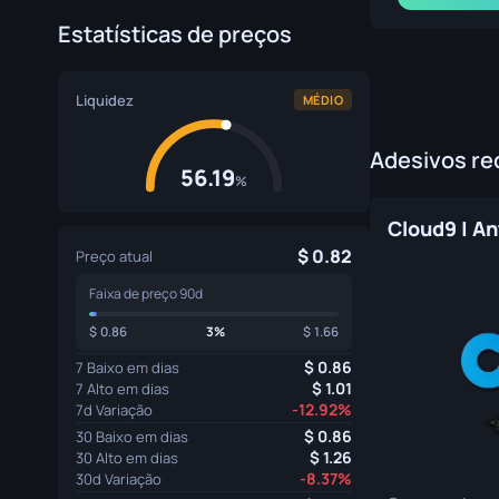
Estatísticas de preços
Liquidez
MÉDIO
Adesivos r
56.19
%
Cloud9 | A
0.82
Preço atual
Faixa de preço 90d
0.86
3%
1.66
0.86
7 Baixo em dias
1.01
7 Alto em dias
-12.92%
7d Variação
0.86
30 Baixo em dias
1.26
30 Alto em dias
-8.37%
30d Variação