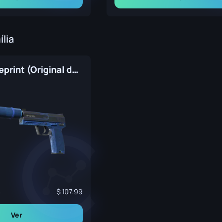
ília
USP-S | Blueprint (Original de Fábrica)
m
107.99
Ver