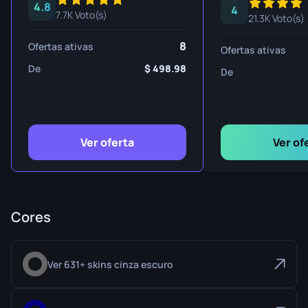
4.8
4
7.7K Voto(s)
21.3K Voto(s)
8
Ofertas ativas
Ofertas ativas
De
498.98
De
Ver oferta
Ver of
Cores
Ver 631+ skins cinza escuro