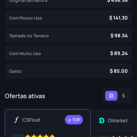
498.98
Original de Fábrica
141.30
Com Pouco Uso
98.54
Testado no Terreno
89.24
Com Muito Uso
85.00
Gasto
Ofertas ativas
CSFloat
TOP
DMarket