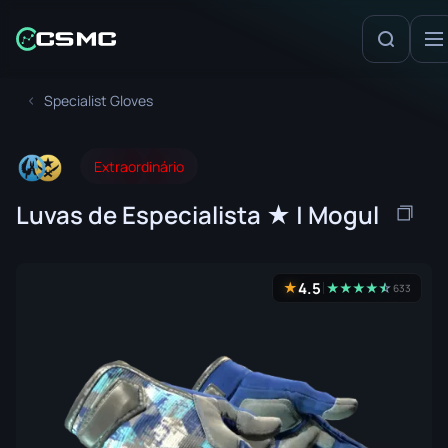
Specialist Gloves
Extraordinário
Luvas de Especialista ★ | Mogul
4.5
★
★
★
★
★
☆
★
633