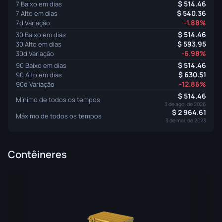
514.46
7 Baixo em dias
540.36
7 Alto em dias
-1.88%
7d Variação
514.46
30 Baixo em dias
593.95
30 Alto em dias
-6.98%
30d Variação
514.46
90 Baixo em dias
630.51
90 Alto em dias
-12.86%
90d Variação
514.46
Mínimo de todos os tempos
3 de ago. de 2026
2 964.61
Máximo de todos os tempos
3 de mai. de 2023
Contêineres