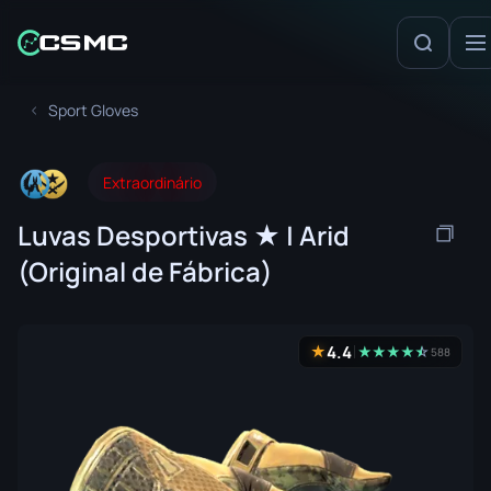
Sport Gloves
Extraordinário
Luvas Desportivas ★ | Arid
(Original de Fábrica)
4.4
★
★
★
★
★
☆
★
588