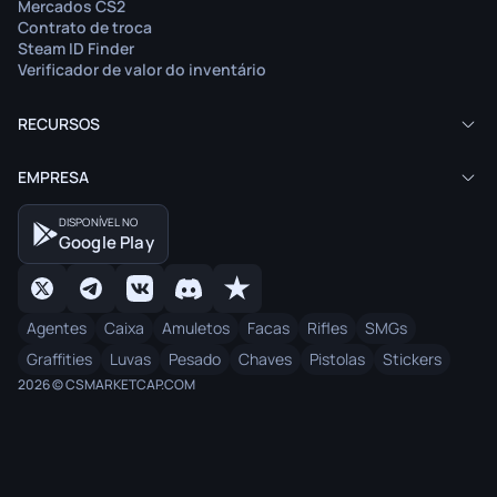
Mercados CS2
Contrato de troca
Steam ID Finder
Verificador de valor do inventário
RECURSOS
EMPRESA
DISPONÍVEL NO
Google Play
Agentes
Caixa
Amuletos
Facas
Rifles
SMGs
Graffities
Luvas
Pesado
Chaves
Pistolas
Stickers
2026 © CSMARKETCAP.COM