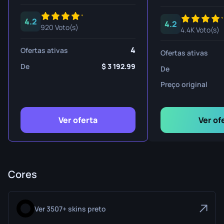
4.2
4.2
920 Voto(s)
4.4K Voto(s)
4
Ofertas ativas
Ofertas ativas
De
3 192.99
De
Preço original
Ver oferta
Ver of
Cores
Ver 3507+ skins preto