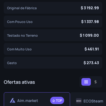
3 192.99
Original de Fábrica
1 337.98
Com Pouco Uso
1 099.00
Testado no Terreno
461.91
Com Muito Uso
273.43
Gasto
Ofertas ativas
Aim.market
TOP
ECOSteam