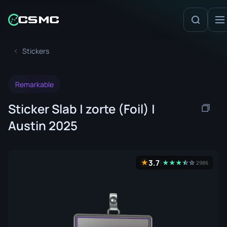
Stickers
Remarkable
Sticker Slab | zorte (Foil) |
Austin 2025
3.7
★
★
★
★
☆
★
☆
2986