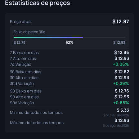
Estatísticas de preços
12.87
Preço atual
Faixa de preço 90d
12.76
62%
12.93
12.86
7 Baixo em dias
12.93
7 Alto em dias
+0.06%
7d Variação
12.82
30 Baixo em dias
12.93
30 Alto em dias
+0.29%
30d Variação
12.76
90 Baixo em dias
12.93
90 Alto em dias
+0.85%
90d Variação
5.33
Mínimo de todos os tempos
3 de mar. de 2026
12.93
Máximo de todos os tempos
5 de ago. de 2026