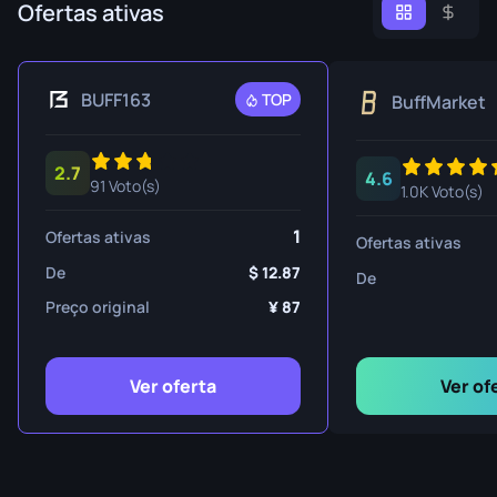
Ofertas ativas
BUFF163
TOP
BuffMarket
2.7
4.6
91 Voto(s)
1.0K Voto(s)
1
Ofertas ativas
Ofertas ativas
De
12.87
De
Preço original
87
Ver oferta
Ver of