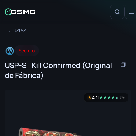
USP-S
Secreto
USP-S | Kill Confirmed (Original
de Fábrica)
4.1
★
★
★
★
★
☆
★
576