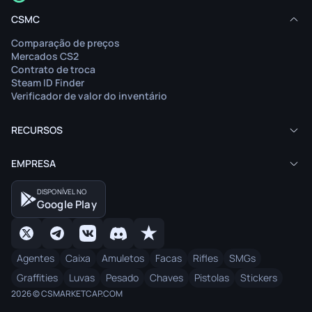
CSMC
Comparação de preços
Mercados CS2
Contrato de troca
Steam ID Finder
Verificador de valor do inventário
RECURSOS
EMPRESA
DISPONÍVEL NO
Google Play
Agentes
Caixa
Amuletos
Facas
Rifles
SMGs
Graffities
Luvas
Pesado
Chaves
Pistolas
Stickers
2026 © CSMARKETCAP.COM