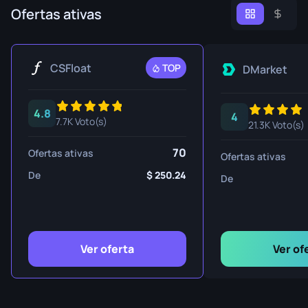
Ofertas ativas
CSFloat
TOP
DMarket
4.8
4
7.7K Voto(s)
21.3K Voto(s)
70
Ofertas ativas
Ofertas ativas
De
250.24
De
Ver oferta
Ver of