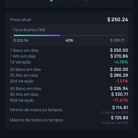
250.24
Preço atual
Faixa de preço 90d
226.94
42%
330.77
250.00
7 Baixo em dias
270.86
7 Alto em dias
+4.18%
7d Variação
250.00
30 Baixo em dias
286.29
30 Alto em dias
-1.51%
30d Variação
226.94
90 Baixo em dias
330.77
90 Alto em dias
-17.41%
90d Variação
114.81
Mínimo de todos os tempos
23 de nov. de 2023
725.85
Máximo de todos os tempos
27 de set. de 2025