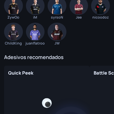
ZywOo
iM
syrsoN
Jee
nicoodoz
ChildKing
juanflatroo
JW
Adesivos recomendados
Quick Peek
Battle S