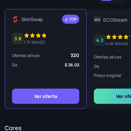
SkinSwap
TOP
ECOSteam
3.8
4.2
1.7K Voto(s)
4.4K Voto(s)
320
Ofertas ativas
Ofertas ativas
De
26.02
De
Preço original
Ver oferta
Ver of
Cores