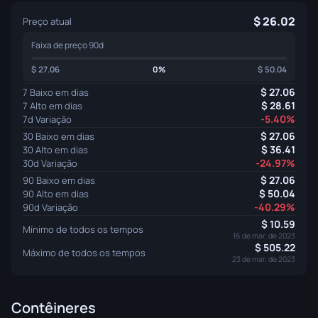
26.02
Preço atual
Faixa de preço 90d
27.06
0%
50.04
27.06
7 Baixo em dias
28.61
7 Alto em dias
-5.40%
7d Variação
27.06
30 Baixo em dias
36.41
30 Alto em dias
-24.97%
30d Variação
27.06
90 Baixo em dias
50.04
90 Alto em dias
-40.29%
90d Variação
10.59
Mínimo de todos os tempos
16 de mar. de 2023
505.22
Máximo de todos os tempos
23 de mar. de 2023
Contêineres