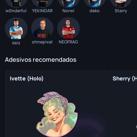
w0nderful
YEKINDAR
Norwi
deko
Starry
ohnepixel
NEOFRAG
keiz
Adesivos recomendados
Ivette (Holo)
Sherry (