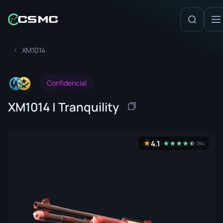
XM1014
Confidencial
XM1014 | Tranquility
4.1
★
★
★
★
★
☆
★
784