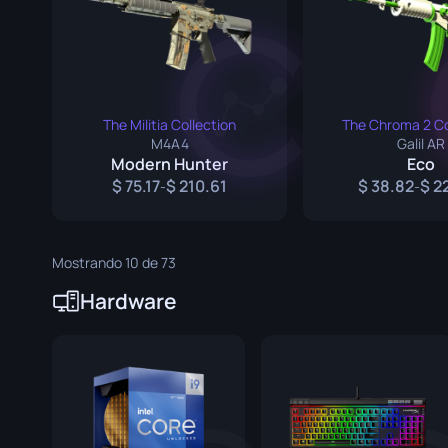
Faca de Sobrev
Faca Talon
Faca Ursus
The Militia Collection
The Chroma 2 Co
M4A4
Galil AR
Modern Hunter
Eco
75.17
210.61
38.82
2
-
-
Mostrando 10 de 73
Hardware