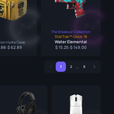
The Breakout Collection
StatTrak™ Glock-18
Water Elemental
ion Hydra Case
.88
62.89
15.25
149.00
-
-
1
2
8
...