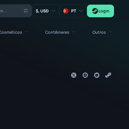
, USD
PT
Login
Cosméticos
Contêineres
Outros
Agentes
Todos os cosméticos
Todos os contêineres
Chaves
Stickers
Caixa
Ferramentas
Amuletos de Armas
Caixotes
Colecionáveis
Graffities
Capsula de Autógrafos
Zeus x27
Kits de Música
Capsula de Patches
Patches
Capsula de Stickers
Caixa de Kit de Música