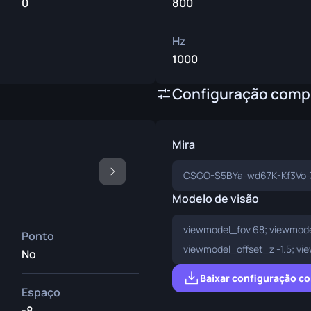
0
800
Hz
1000
Configuração comp
Mira
CSGO-S5BYa-wd67K-Kf3Vo-
Modelo de visão
viewmodel_fov 68; viewmode
Ponto
viewmodel_offset_z -1.5; vi
No
Baixar configuração c
Espaço
-8