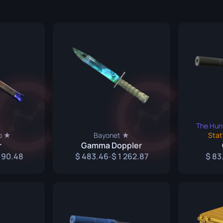
P250
M4A1-S
UMP-45
n
Revólver R8
M4A4
Tec-9
SCAR-20
USP-S
SG 553
SSG 08
The Hun
to ★
Bayonet ★
Sta
r
Gamma Doppler
 190.48
483.46
1 262.87
83
-
a
o