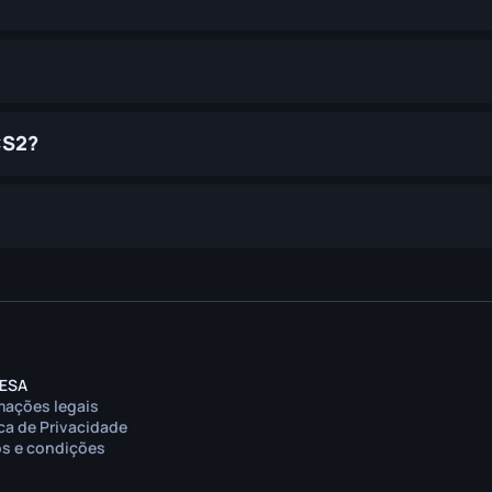
CS2?
ESA
mações legais
ica de Privacidade
s e condições