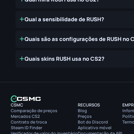
Qual a sensibilidade de RUSH?
Quais são as configurações de RUSH no 
Quais skins RUSH usa no CS2?
CSMC
RECURSOS
EMPR
Comparação de preços
Blog
Infor
Mercados CS2
Preços
Polít
Contrato de troca
Bot do Discord
Termo
Steam ID Finder
Aplicativo móvel
Verificador de valor do inventário
Documentação da API