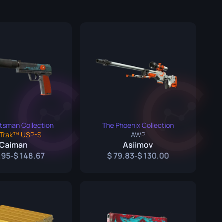
Caixas de Graffiti
Souvenir
Destaque de Souvenir
Pins
tsman Collection
The Phoenix Collection
tTrak™ USP-S
AWP
Caiman
Asiimov
.95
148.67
79.83
130.00
-
-