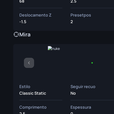
68
2.5
Deslocamento Z
Presetpos
-1.5
2
Mira
Estilo
Seguir recuo
Classic Static
No
Comprimento
Espessura
2.5
0