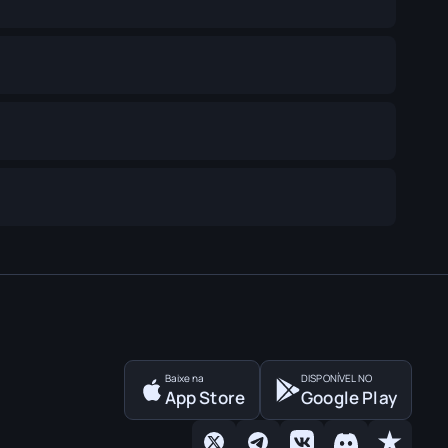
Baixe na
DISPONÍVEL NO
App Store
Google Play