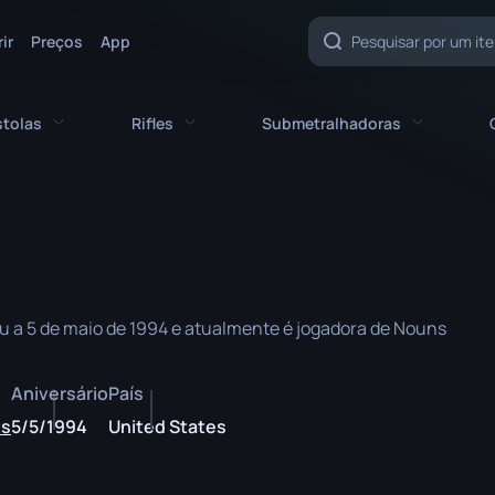
ir
Preços
App
stolas
Rifles
Submetralhadoras
cas
Todas as pistolas
Todos os rifles
Todas as metralhadoras
CZ75-Auto
AK-47
MAC-10
Desert Eagle
AUG
MP5-SD
u a 5 de maio de 1994 e atualmente é jogadora de Nouns
a
Berettas Duplas
AWP
MP7
Five-SeveN
FAMAS
MP9
Aniversário
País
ts
5/5/1994
United States
Glock-18
G3SG1
P90
P2000
Galil AR
PP-Bizon