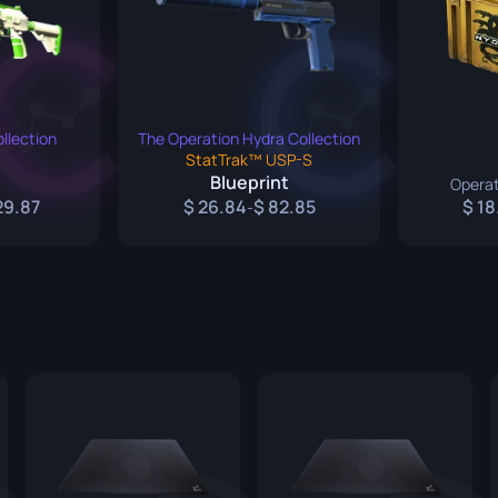
ivência
llection
The Operation Hydra Collection
StatTrak™ USP-S
Blueprint
Operat
29.87
26.84
82.85
18
-