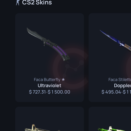
CS2 Skins
Luvas de Especialista
Faca Gut
Luvas Esportivas
Faca Huntsma
Karambit
Faca Kukri
Baioneta M9
Faca Navaja
Faca Nomad
Faca Butterfly ★
Faca Stilet
Ultraviolet
Dopple
Faca Paracord
727.31
1 500.00
495.04
1
-
-
Adagas Sombr
Faca Esquelet
Faca Stiletto