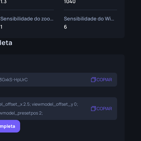
1.3
1040
Sensibilidade do zoom
Sensibilidade do Windows
1
6
leta
3GxkS-HpUrC
COPIAR
l_offset_x 2.5; viewmodel_offset_y 0;
COPIAR
ewmodel_presetpos 2;
ompleta