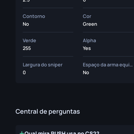
Contorno
Cor
No
Green
Verde
Alpha
255
Yes
Largura do sniper
Espaço da arma equipada
0
No
Central de perguntas
Qual mira RUSH usa no CS2?