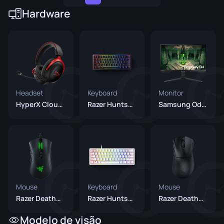
Hardware
Headset
Keyboard
Monitor
HyperX Cloud II
Razer Huntsman Mini
Samsung Odyssey G4
Mouse
Keyboard
Mouse
Razer DeathAdder V2
Razer Huntsman Mini Mercury
Razer DeathAdder V3 HyperSpeed
Modelo de visão