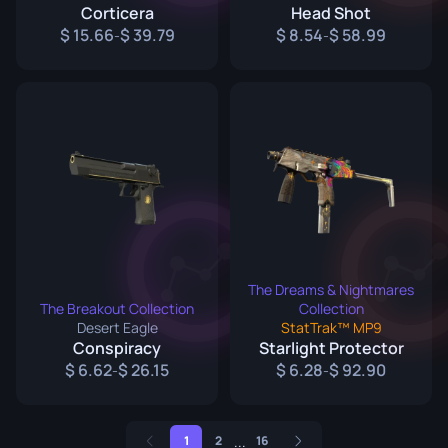
Corticera
Head Shot
15.66
39.79
8.54
58.99
-
-
The Dreams & Nightmares
The Breakout Collection
Collection
Desert Eagle
StatTrak™ MP9
Conspiracy
Starlight Protector
6.62
26.15
6.28
92.90
-
-
...
1
2
16