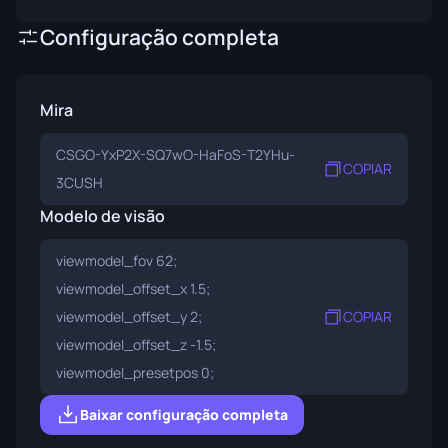
Configuração completa
Mira
CSGO-YxP2X-SQ7wO-HaFoS-T2YHu-
COPIAR
3CUSH
Modelo de visão
viewmodel_fov 62;
viewmodel_offset_x 1.5;
viewmodel_offset_y 2;
COPIAR
viewmodel_offset_z -1.5;
viewmodel_presetpos 0;
Baixar configuração completa