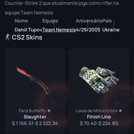
Counter-Strike 2 que atualmente joga como rifler na
equipe Team Nemesis.
Nome
Equipe
Aniversário
País
Daniil Tupov
Team Nemesis
4/29/2005
Ukraine
CS2 Skins
Faca Butterfly ★
Luvas de Motociclista ★
Slaughter
Finish Line
1 166.57
2 322.34
70.40
224.80
-
-