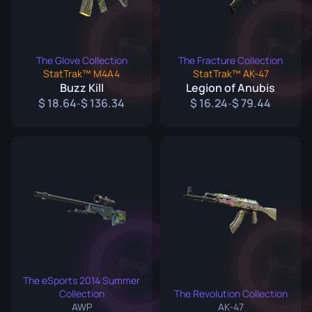
The Glove Collection
The Fracture Collection
StatTrak™ M4A4
StatTrak™ AK-47
Buzz Kill
Legion of Anubis
18.64
136.34
16.24
79.44
-
-
The eSports 2014 Summer
Collection
The Revolution Collection
AWP
AK-47