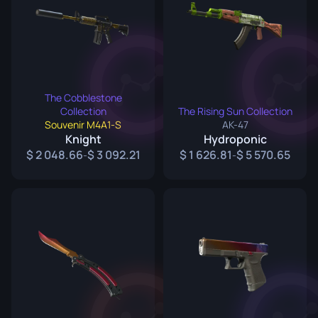
The Cobblestone
Collection
The Rising Sun Collection
Souvenir M4A1-S
AK-47
Knight
Hydroponic
2 048.66
3 092.21
1 626.81
5 570.65
-
-