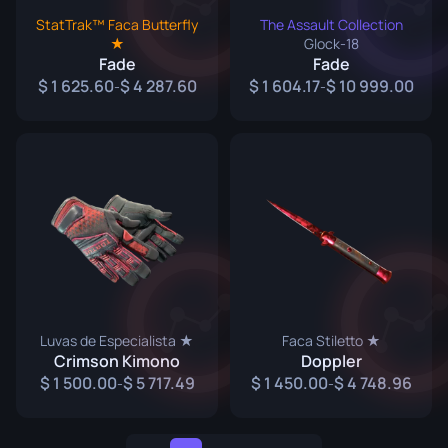
StatTrak™ Faca Butterfly
The Assault Collection
★
Glock-18
Fade
Fade
1 625.60
4 287.60
1 604.17
10 999.00
-
-
Luvas de Especialista ★
Faca Stiletto ★
Crimson Kimono
Doppler
1 500.00
5 717.49
1 450.00
4 748.96
-
-