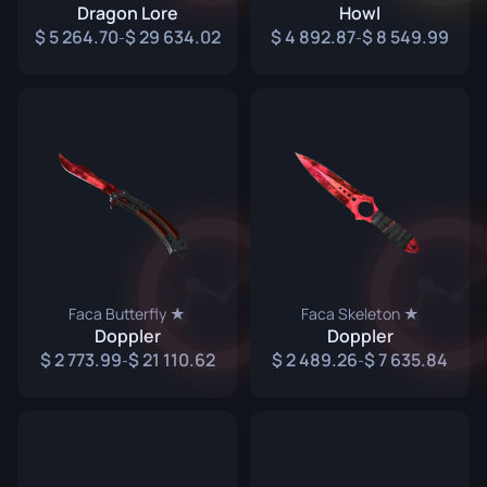
Dragon Lore
Howl
5 264.70
29 634.02
4 892.87
8 549.99
-
-
Faca Butterfly ★
Faca Skeleton ★
Doppler
Doppler
2 773.99
21 110.62
2 489.26
7 635.84
-
-