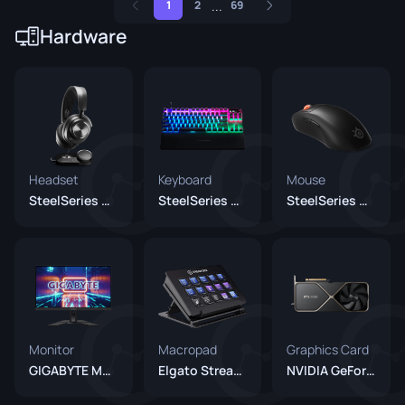
...
1
2
69
Hardware
Headset
Keyboard
Mouse
SteelSeries Arctis Nova Pro
SteelSeries Apex Pro TKL (2023)
SteelSeries Prime Wireless
Monitor
Macropad
Graphics Card
GIGABYTE M27Q X
Elgato Stream Deck
NVIDIA GeForce RTX 4090