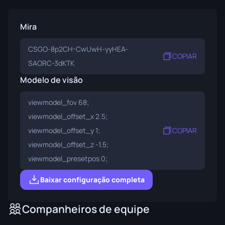
Mira
CSGO-8p2CH-CwUwH-yyHEA-
COPIAR
SAORC-3dKTK
Modelo de visão
viewmodel_fov 68;
viewmodel_offset_x 2.5;
viewmodel_offset_y 1;
COPIAR
viewmodel_offset_z -1.5;
viewmodel_presetpos 0;
Baixar configuração completa
Companheiros de equipe