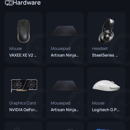
Hardware
Mouse
Mousepad
Headset
VAXEE XE V2 Black
Artisan Ninja FX Zero XSoft
SteelSeries Arctis Nova Pro Wireless
Graphics Card
Mousepad
Mouse
NVIDIA GeForce RTX 3070
Artisan Ninja FX Zero XSoft Black
Logitech G Pro X Superlight 2 White