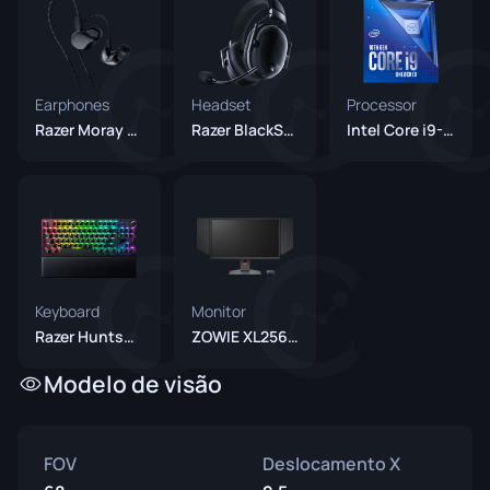
Earphones
Headset
Processor
Razer Moray Black
Razer BlackShark V2 Pro Black
Intel Core i9-10900K
Keyboard
Monitor
Razer Huntsman V3 Pro TKL Black
ZOWIE XL2566K
Modelo de visão
FOV
Deslocamento X