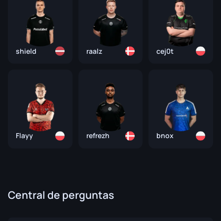
shield
raalz
cej0t
Flayy
refrezh
bnox
Central de perguntas