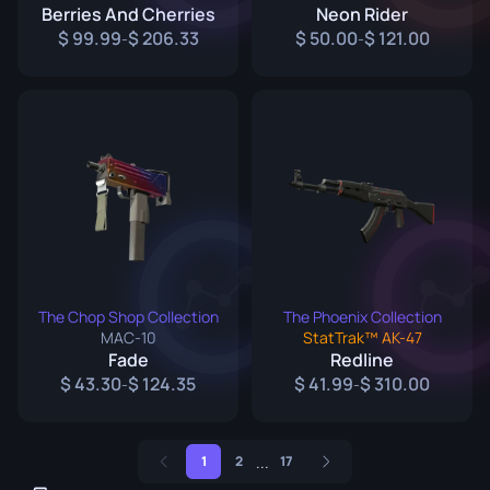
Berries And Cherries
Neon Rider
99.99
206.33
50.00
121.00
-
-
The Chop Shop Collection
The Phoenix Collection
MAC-10
StatTrak™ AK-47
Fade
Redline
43.30
124.35
41.99
310.00
-
-
...
1
2
17