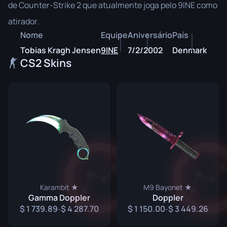
de Counter-Strike 2 que atualmente joga pelo 9INE como
atirador.
Nome
Equipe
Aniversário
País
Tobias Kragh Jensen
9INE
7/2/2002
Denmark
CS2 Skins
Karambit ★
M9 Bayonet ★
Gamma Doppler
Doppler
1 739.89
4 287.70
1 150.00
3 449.26
-
-