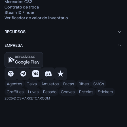
Mercados CS2
Contrato de troca
Steam ID Finder
Verificador de valor do inventário
RECURSOS
EMPRESA
DISPONÍVEL NO
Google Play
Agentes
Caixa
Amuletos
Facas
Rifles
SMGs
Graffities
Luvas
Pesado
Chaves
Pistolas
Stickers
2026 © CSMARKETCAP.COM