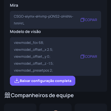
Mira
CSGO-eiymx-eHvmp-pONS2-oH4N4-
COPIAR
hmHrL
Modelo de visão
viewmodel_fov 68;
viewmodel_offset_x 2.5;
viewmodel_offset_y 0;
COPIAR
viewmodel_offset_z -1.5;
viewmodel_presetpos 2;
Baixar configuração completa
Companheiros de equipe