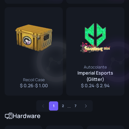
Autocolante
Imperial Esports
(Glitter)
Recoil Case
0.26
1.00
0.24
2.94
-
-
...
1
2
7
Hardware