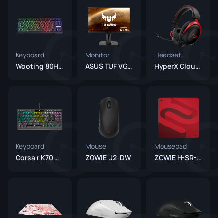
Keyboard
Monitor
Headset
Wooting 80HE Black
ASUS TUF VG259QM
HyperX Cloud II
Keyboard
Mouse
Mousepad
Corsair K70 RGB TKL
ZOWIE U2-DW
ZOWIE H-SR-SE ROUGE II