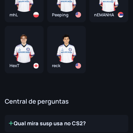
mhL
Peeping
nEMANHA
HexT
reck
Central de perguntas
Qual mira susp usa no CS2?