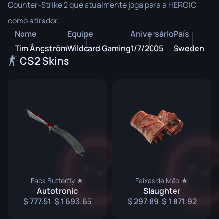
Counter-Strike 2 que atualmente joga para a HEROIC
como atirador.
Nome
Equipe
Aniversário
País
Tim Ångström
Wildcard Gaming
1/7/2005
Sweden
CS2 Skins
Faca Butterfly ★
Faixas de Mão ★
Autotronic
Slaughter
777.51
1 693.65
297.89
1 871.92
-
-