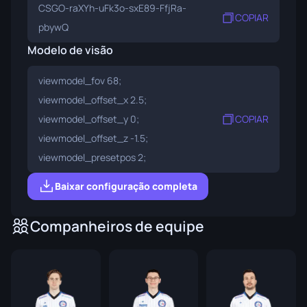
CSGO-raXYh-uFk3o-sxE89-FfjRa-
COPIAR
pbywQ
Modelo de visão
viewmodel_fov 68;
viewmodel_offset_x 2.5;
viewmodel_offset_y 0;
COPIAR
viewmodel_offset_z -1.5;
viewmodel_presetpos 2;
Baixar configuração completa
Companheiros de equipe