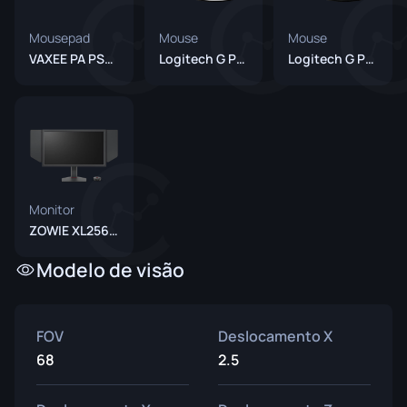
Mousepad
Mouse
Mouse
VAXEE PA PSweet
Logitech G Pro X Superlight 2 White
Logitech G Pro X Superlight 2 Black
Monitor
ZOWIE XL2566X+
Modelo de visão
FOV
Deslocamento X
68
2.5