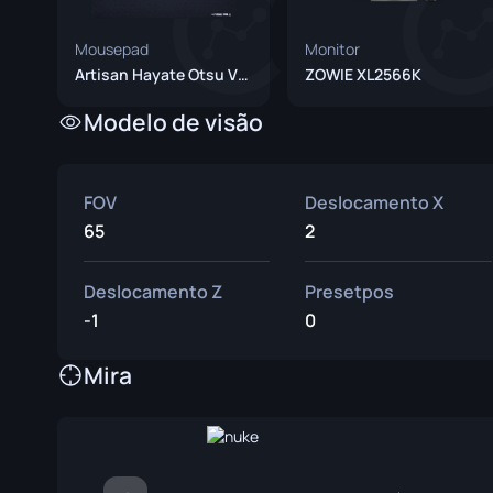
Faca de Sobrev
Mousepad
Monitor
Faca Talon
Artisan Hayate Otsu V2 XSoft Black
ZOWIE XL2566K
Faca Ursus
Modelo de visão
FOV
Deslocamento X
65
2
Deslocamento Z
Presetpos
-1
0
Mira