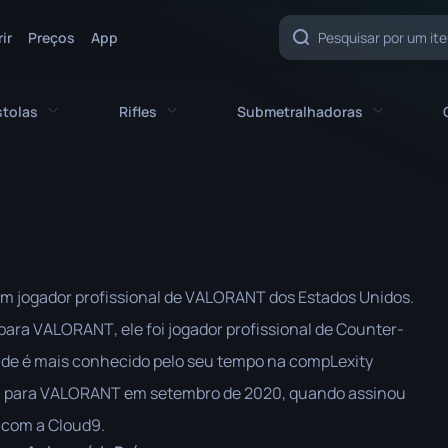
ir
Preços
App
stolas
Rifles
Submetralhadoras
cas
Todas as pistolas
Todos os rifles
Todas as metralhadoras
CZ75-Auto
AK-47
MAC-10
Desert Eagle
AUG
MP5-SD
um jogador profissional de VALORANT dos Estados Unidos.
a
Berettas Duplas
AWP
MP7
 para VALORANT, ele foi jogador profissional de Counter-
Five-SeveN
FAMAS
MP9
onde é mais conhecido pelo seu tempo na compLexity
Glock-18
G3SG1
P90
a para VALORANT em setembro de 2020, quando assinou
 com a Cloud9.
P2000
Galil AR
PP-Bizon