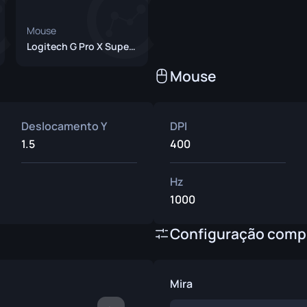
ivência
Mouse
Logitech G Pro X Superlight 2 Black
Mouse
Deslocamento Y
DPI
1.5
400
Hz
1000
Configuração comp
Mira