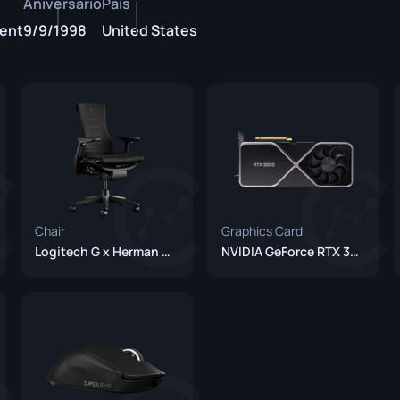
Aniversário
País
P250
M4A1-S
UMP-45
gent
9/9/1998
United States
n
Revólver R8
M4A4
Tec-9
SCAR-20
USP-S
SG 553
SSG 08
Chair
Graphics Card
Logitech G x Herman Miller Embody
NVIDIA GeForce RTX 3090
a
o