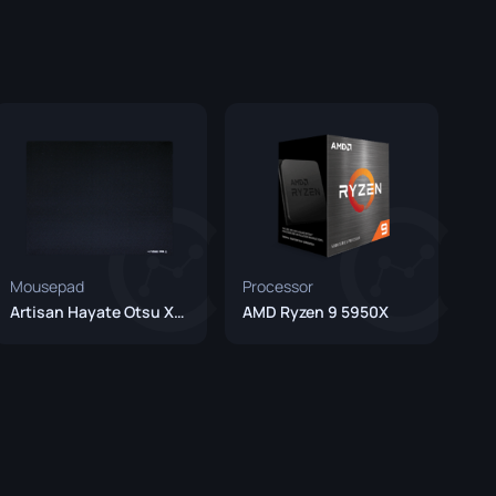
Caixas de Graffiti
Souvenir
Destaque de Souvenir
Pins
Mousepad
Processor
Artisan Hayate Otsu XSoft Black
AMD Ryzen 9 5950X