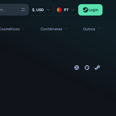
, USD
PT
Login
Cosméticos
Contêineres
Outros
Agentes
Todos os cosméticos
Todos os contêineres
Chaves
Stickers
Caixa
Ferramentas
Amuletos de Armas
Caixotes
Colecionáveis
Graffities
Capsula de Autógrafos
Zeus x27
Kits de Música
Capsula de Patches
Patches
Capsula de Stickers
Caixa de Kit de Música