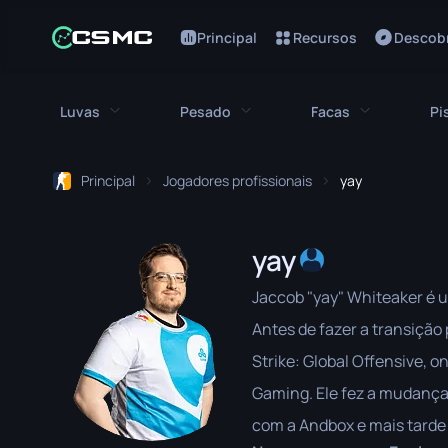
Principal
Recursos
Descobr
Luvas
Pesado
Facas
Pi
Todas as luvas
Todos os pesados
Todas as fa
Principal
Jogadores profissionais
yay
Luvas Bloodhound
M249
Baioneta
yay
Luvas Broken Fang
MAG-7
Faca Bowie
Jaccob "yay" Whiteaker é 
Luvas de Motorista
Negev
Faca Borbolet
Antes de fazer a transição
Ataduras de Mão
Nova
Faca Clássica
Strike: Global Offensive, 
Luvas Hydra
Serrada
Faca Falchion
Gaming. Ele fez a mudanç
com a Andbox e mais tarde
Luvas Moto
XM1014
Faca Flip