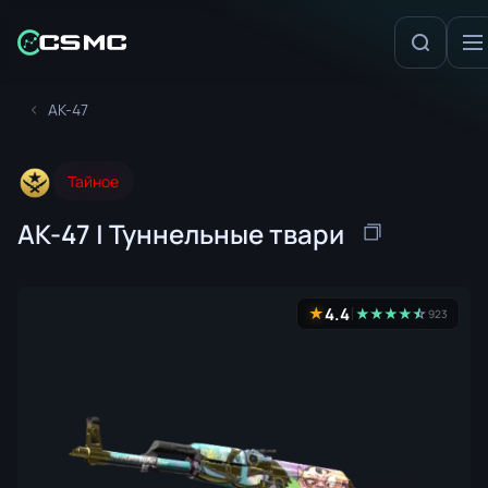
AK-47
Тайное
AK-47 | Туннельные твари
4.4
★
★
★
★
★
☆
★
923