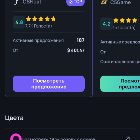
CSFloat
TOP
C5Game
4.8
4.2
7.7K Голос(а)
15 Голос(а)
187
Активные предложения
Активные предло
От
401.47
От
Оригинаольная ц
Посмотреть
Посмот
предложение
предло
Цвета
Посмотреть 393+ розовых скинов