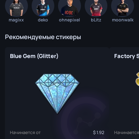
magixx
deko
ohnepixel
bLitz
moonwalk
Рекомендуемые стикеры
Blue Gem (Glitter)
Factory S
Начинается от
1.92
Начинается