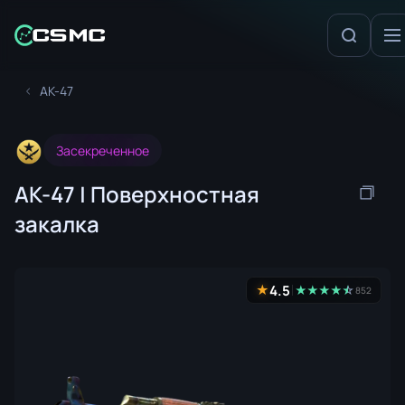
AK-47
Засекреченное
AK-47 | Поверхностная
закалка
4.5
★
★
★
★
★
☆
★
852