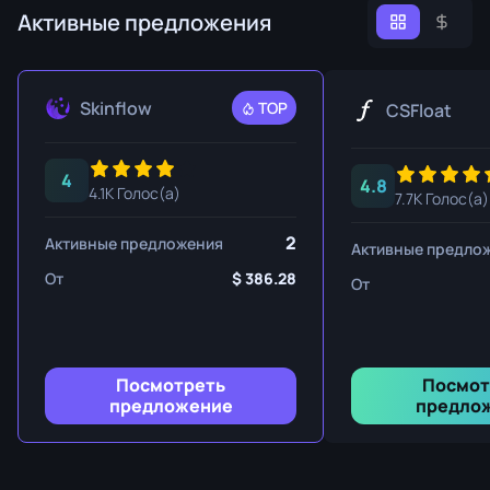
Активные предложения
Skinflow
TOP
CSFloat
4
4.8
4.1K Голос(а)
7.7K Голос(а)
2
Активные предложения
Активные предло
От
386.28
От
Посмотреть
Посмот
предложение
предло