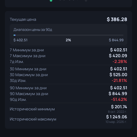
386.28
Текущая цена
Диапазон цены за 90д
402.51
2%
844.99
402.51
7 Минимум за дни
420.09
7 Максимум за дни
-2.28%
7д Изм.
402.51
30 Минимум за дни
525.00
30 Максимум за дни
-21.81%
30д Изм.
402.51
90 Минимум за дни
844.99
90 Максимум за дни
-51.42%
90д Изм.
201.74
Исторический минимум
8 окт. 2022 г.
1 249.06
Исторический максимум
10 мар. 2026 г.