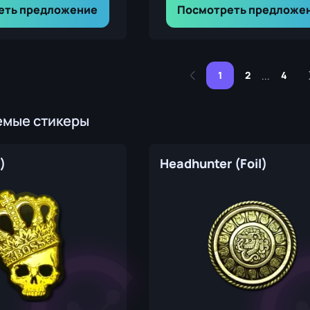
еть предложение
Посмотреть предложе
1
2
4
...
емые стикеры
)
Headhunter (Foil)