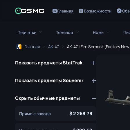
Главная
Возможности
Обз
Перчатки
Тяжёлое
Ножи
Пи
Главная
AK-47
AK-47 | Fire Serpent (Factory New
Все перчатки
Всё тяжёлое
Все ножи
Показать предметы StatTrak
Перчатки Кровавый Гончий
M249
Штык-нож
Перчатки Зуб Удава
MAG-7
Нож Боуи
Показать предметы Souvenir
Перчатки Водителя
Негев
Нож-бабочк
Скрыть обычные предметы
Повязки на Руки
Nova
Классически
Перчатки Гидры
Sawed-Off
Фальшион
2 258.78
Прямо с завода
Мотоциклетные Перчатки
XM1014
Складной но