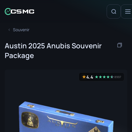
Souvenir
Austin 2025 Anubis Souvenir
Package
4.4
★
★
★
★
★
☆
★
8997