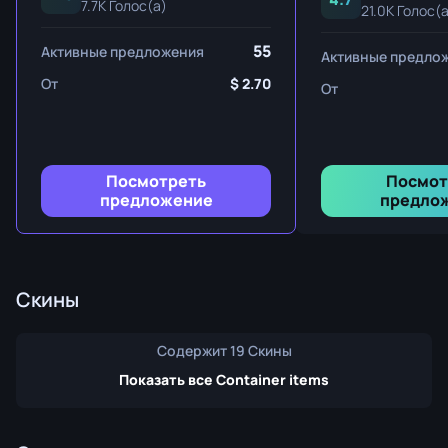
7.7K Голос(а)
21.0K Голос(
55
Активные предложения
Активные предло
От
2.70
От
Посмотреть
Посмот
предложение
предло
Скины
Содержит 19 Скины
Показать все Container items