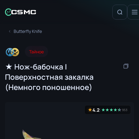
Butterfly Knife
Тайное
★ Нож-бабочка |
Поверхностная закалка
(Немного поношенное)
4.2
★
★
★
★
★
☆
★
953