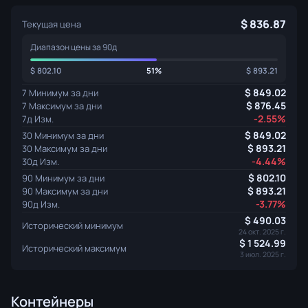
836.87
Текущая цена
Диапазон цены за 90д
802.10
51%
893.21
849.02
7 Минимум за дни
876.45
7 Максимум за дни
-2.55%
7д Изм.
849.02
30 Минимум за дни
893.21
30 Максимум за дни
-4.44%
30д Изм.
802.10
90 Минимум за дни
893.21
90 Максимум за дни
-3.77%
90д Изм.
490.03
Исторический минимум
24 окт. 2025 г.
1 524.99
Исторический максимум
3 июл. 2025 г.
Контейнеры