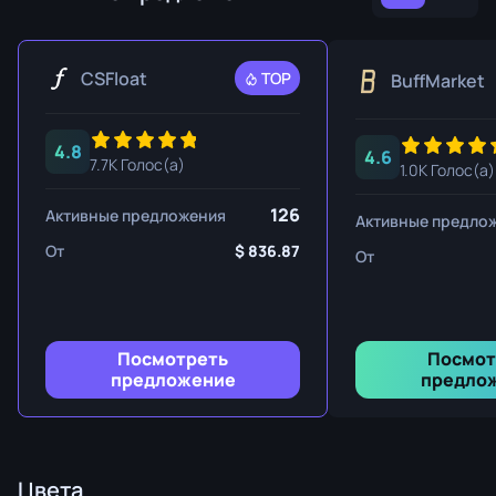
CSFloat
TOP
BuffMarket
4.8
4.6
7.7K Голос(а)
1.0K Голос(а)
126
Активные предложения
Активные предло
От
836.87
От
Посмотреть
Посмот
предложение
предло
Цвета