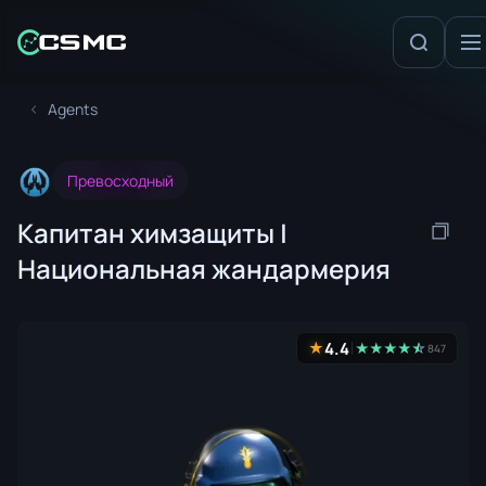
Agents
Превосходный
Капитан химзащиты |
Национальная жандармерия
4.4
★
★
★
★
★
☆
★
847