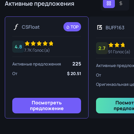
Активные предложения
CSFloat
TOP
BUFF163
4.8
2.7
7.7K Голос(а)
91 Голос(а)
225
Активные предложения
Активные предло
От
20.51
От
Оригинаольная ц
Посмотреть
Посмот
предложение
предло