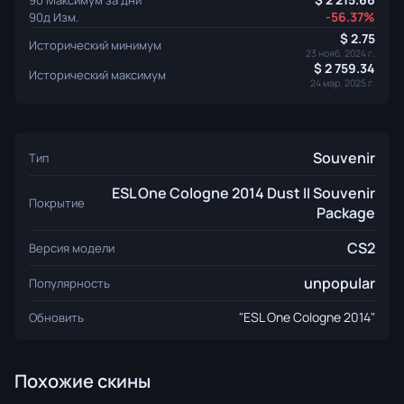
-56.37%
90д Изм.
2.75
Исторический минимум
23 нояб. 2024 г.
2 759.34
Исторический максимум
24 мар. 2025 г.
Souvenir
Тип
ESL One Cologne 2014 Dust II Souvenir
Покрытие
Package
CS2
Версия модели
unpopular
Популярность
"ESL One Cologne 2014"
Обновить
Похожие скины