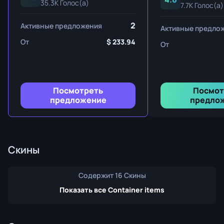
35.3K Голос(а)
7.7K Голос(а)
2
Активные предложения
Активные предло
От
233.94
От
Посмотреть
Посмот
предложение
предло
Скины
Содержит 16 Скины
Показать все Container items