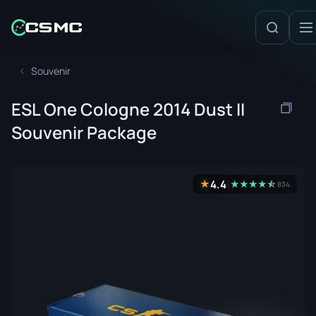
Souvenir
ESL One Cologne 2014 Dust II
Souvenir Package
4.4
★
★
★
★
★
☆
★
834