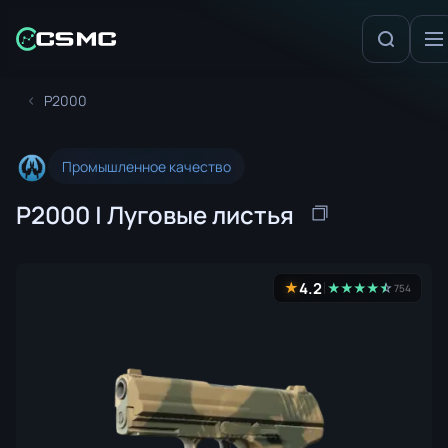
P2000
Промышленное качество
P2000 | Луговые листья
4.2
★
★
★
★
★
☆
★
754