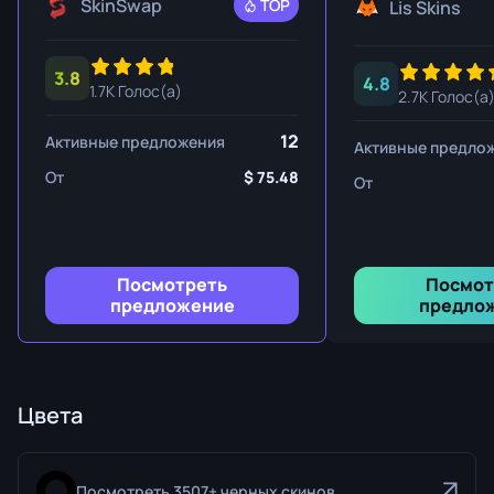
SkinSwap
TOP
Lis Skins
3.8
4.8
1.7K Голос(а)
2.7K Голос(а
12
Активные предложения
Активные предло
От
75.48
От
Посмотреть
Посмот
предложение
предло
Цвета
Посмотреть 3507+ черных скинов