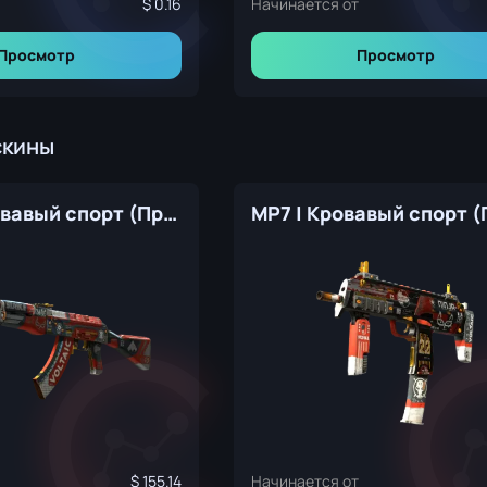
0.16
Начинается от
Просмотр
Просмотр
скины
AK-47 | Кровавый спорт (Прямо с завода)
155.14
Начинается от