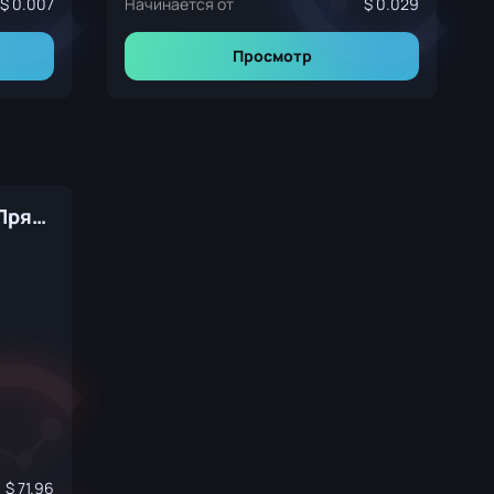
0.007
Начинается от
0.029
Просмотр
MP7 | Кровавый спорт (Прямо с завода)
71.96