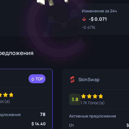
ем-крюком
P250
M4A1-S
UMP-45
Изменение за 24ч
ож
Револьвер R8
M4A4
-
0.071
-0.47%
Tec-9
SCAR-20
USP-S
SG 553
9
SSG 08
редложения
а»
t
TOP
SkinSwap
ож
жи
3.8
лос(а)
1.7K Голос(а)
ож
78
едложения
Активные предложения
14.40
От