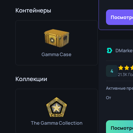
Нож выжива
Контейнеры
Коготь
Посмотр
Медвежий н
DMarke
Gamma Case
4
21.3K Г
Коллекции
Активные пр
От
The Gamma Collection
Посмотр