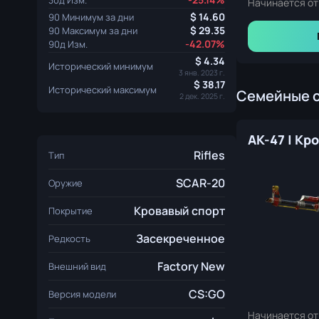
Начинается от
14.60
90 Минимум за дни
29.35
90 Максимум за дни
-42.07%
90д Изм.
4.34
Исторический минимум
3 янв. 2023 г.
38.17
Исторический максимум
Семейные 
2 дек. 2025 г.
Rifles
Тип
SCAR-20
Оружие
Кровавый спорт
Покрытие
Засекреченное
Редкость
Factory New
Внешний вид
CS:GO
Версия модели
Начинается от