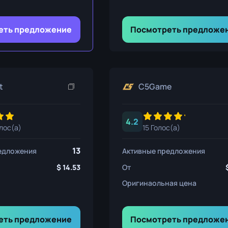
ния
еть предложение
Посмотреть предложе
ож
t
C5Game
4.2
олос(а)
15 Голос(а)
13
едложения
Активные предложения
14.53
От
Оригинаольная цена
еть предложение
Посмотреть предложе