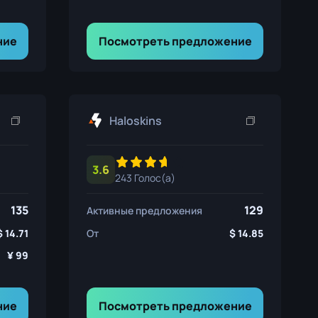
ние
Посмотреть предложение
Haloskins
3.6
243 Голос(а)
135
129
Активные предложения
14.71
От
14.85
99
ние
Посмотреть предложение