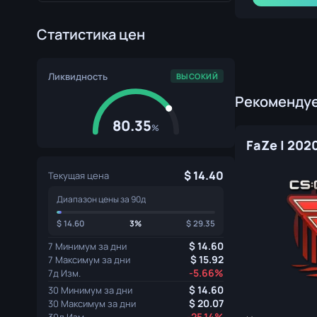
Статистика цен
Ликвидность
ВЫСОКИЙ
Рекоменду
80.35
%
FaZe | 202
14.40
Текущая цена
Диапазон цены за 90д
14.60
3%
29.35
14.60
7 Минимум за дни
15.92
7 Максимум за дни
-5.66%
7д Изм.
14.60
30 Минимум за дни
20.07
30 Максимум за дни
-25.14%
30д Изм.