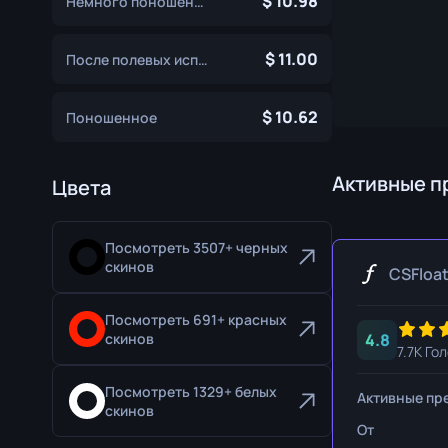
10.98
Немного поношенное
Перчатки Специалиста
Нож с лезви
11.00
Спортивные Перчатки
Охотничий н
После полевых испытаний
Керамбит
10.62
Поношенное
Кукри
Штык-нож M
Активные п
Цвета
Наваха
Посмотреть 3507+ черных
Нож «Бродяг
скинов
CSFloa
Паракорд-н
Посмотреть 691+ красных
4.8
скинов
Тычковые но
7.7K Го
Скелетный н
Посмотреть 1329+ белых
Активные пр
скинов
Стилет
От