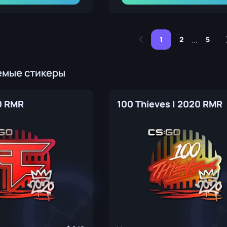
1
2
5
...
емые стикеры
0 RMR
100 Thieves | 2020 RMR