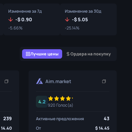
Коробки с Граффити
Изменение за 7д
Изменение за 30д
Сувенир
-
0.90
-
5.05
-5.66%
-25.14%
Сувенирный хайлайт
Пины
Лучшие цены
Ордера на покупку
Aim.market
4.2
920 Голос(а)
239
43
Активные предложения
14.40
От
14.45