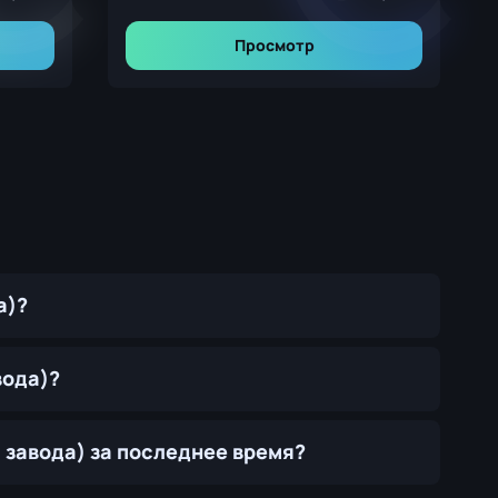
Просмотр
а)?
вода)?
 завода) за последнее время?