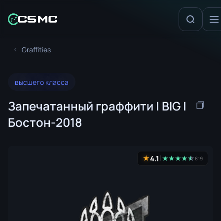
Graffities
высшего класса
Запечатанный граффити | BIG |
Бостон-2018
4.1
★
★
★
★
★
☆
★
819