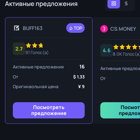
Активные предложения
BUFF163
TOP
CS.MONEY
2.7
4.6
91 Голос(а)
8.0K Голос(а
16
Активные предложения
Активные предло
От
1.33
От
Оригинаольная цена
9
Посмотреть
Посмот
предложение
предло