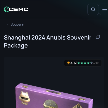
Souvenir
Shanghai 2024 Anubis Souvenir
Package
4.6
★
★
★
★
★
☆
★
4502