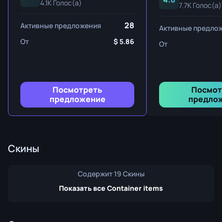
4.1K Голос(а)
7.7K Голос(а)
28
Активные предложения
Активные предло
От
5.86
От
Посмотреть
Посмот
предложение
предло
Скины
Содержит 19 Скины
Показать все Container items