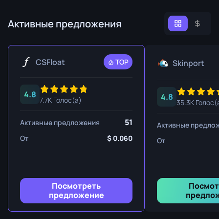
Активные предложения
CSFloat
TOP
Skinport
4.8
4.8
7.7K Голос(а)
35.3K Голос(
51
Активные предложения
Активные предло
От
0.060
От
Посмотреть
Посмот
предложение
предло