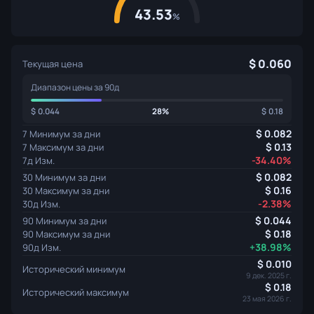
43.53
%
0.060
Текущая цена
Диапазон цены за 90д
0.044
28%
0.18
0.082
7 Минимум за дни
0.13
7 Максимум за дни
-34.40%
7д Изм.
0.082
30 Минимум за дни
0.16
30 Максимум за дни
-2.38%
30д Изм.
0.044
90 Минимум за дни
0.18
90 Максимум за дни
+38.98%
90д Изм.
0.010
Исторический минимум
9 дек. 2025 г.
0.18
Исторический максимум
23 мая 2026 г.