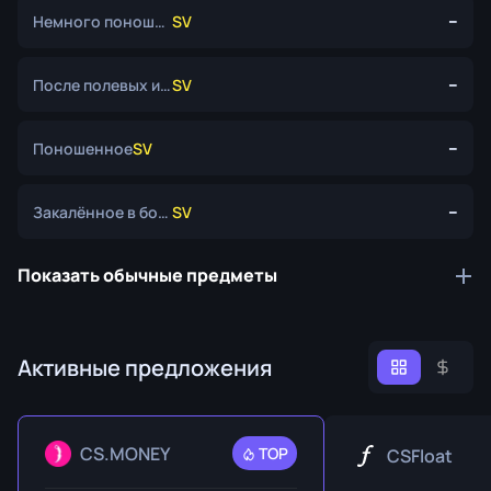
--
Немного поношенное
SV
--
После полевых испытаний
SV
--
Поношенное
SV
--
Закалённое в боях
SV
Показать обычные предметы
Активные предложения
CS.MONEY
TOP
CSFloat