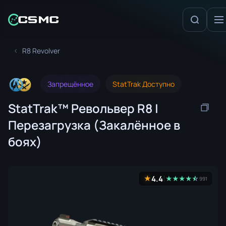
R8 Revolver
Запрещённое
StatTrak Доступно
StatTrak™ Револьвер R8 |
Перезагрузка (Закалённое в
боях)
4.4
★
★
★
★
★
☆
★
991