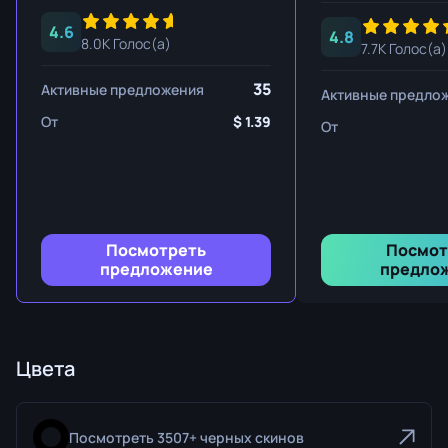
4.6
4.8
8.0K Голос(а)
7.7K Голос(а)
35
Активные предложения
Активные предло
От
1.39
От
Посмотреть
Посмот
предложение
предло
Цвета
Посмотреть 3507+ черных скинов