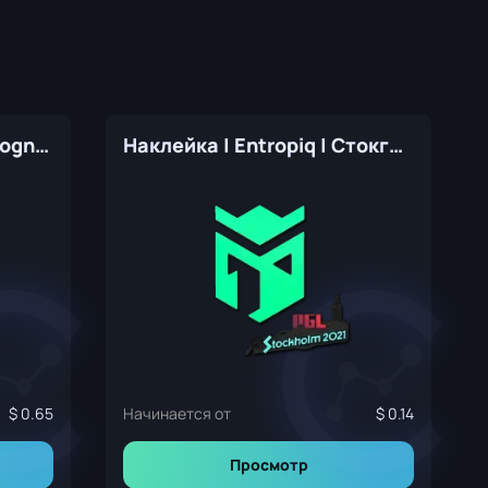
Sticker Slab | HooXi | Cologne 2026
Наклейка | Entropiq | Стокгольм-2021
0.65
Начинается от
0.14
Просмотр