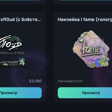
Наклейка | xfl0ud (с блёстками) | Антверпен-2022
0.050
Начинается от
Просмотр
Просмотр