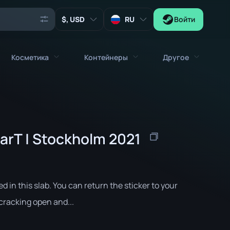
, USD
RU
Войти
Косметика
Контейнеры
Другое
Агенты
емёты
Вся косметика
Все контейнеры
Ключи
Наклейки
Контейнер
Инструменты
| arT | Stockholm 2021
Оружейные брелоки
Ящики
Коллекционные Предметы
Граффити
Капсула с Автографами
Zeus x27
Наборы музыки
Капсула с Нашивками
ed in this slab. You can return the sticker to your
Нашивки
Капсула с Наклейками
cracking open and...
Ящик с музыкой