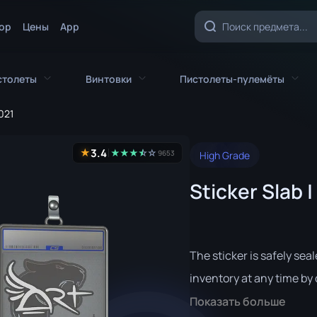
ор
Цены
App
столеты
Винтовки
Пистолеты-пулемёты
2021
Все пистолеты
Все винтовки
Все пистолеты-пул
3.4
★
★
★
★
☆
★
☆
9653
High Grade
CZ75-Auto
AK-47
MAC-10
Sticker Slab 
Desert Eagle
AUG
MP5-SD
а
Dual Berettas
AWP
MP7
й нож
Five-SeveN
FAMAS
MP9
The sticker is safely seal
Glock-18
G3SG1
P90
inventory at any time by 
Показать больше
ж
P2000
Автомат «Галиль»
ПП-19 «Бизон»