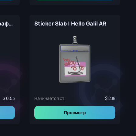
Наклейка | fame (голографическая) | Рио-2022
Sticker Slab | Hello Galil AR
0.53
Начинается от
2.18
Просмотр