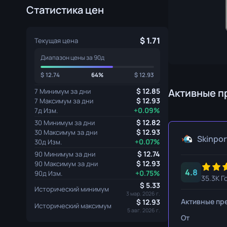
Статистика цен
Перчатки Специалиста
Нож с лезви
Спортивные Перчатки
Охотничий н
1.71
Текущая цена
Керамбит
Диапазон цены за 90д
Кукри
12.74
64%
12.93
Штык-нож M
Активные п
12.85
7 Минимум за дни
12.93
7 Максимум за дни
+0.09%
7д Изм.
Наваха
12.82
30 Минимум за дни
Нож «Бродяг
12.93
30 Максимум за дни
Skinpor
+0.07%
30д Изм.
Паракорд-н
12.74
90 Минимум за дни
12.93
90 Максимум за дни
4.8
Тычковые но
+0.75%
90д Изм.
35.3K Г
5.33
Исторический минимум
Скелетный н
3 мар. 2026 г.
Активные пр
12.93
Исторический максимум
5 авг. 2026 г.
Стилет
От