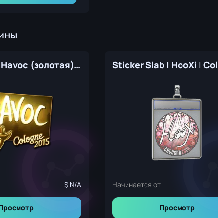
кины
Наклейка | Havoc (золотая) | Кёльн-2015
N/A
Начинается от
Просмотр
Просмотр