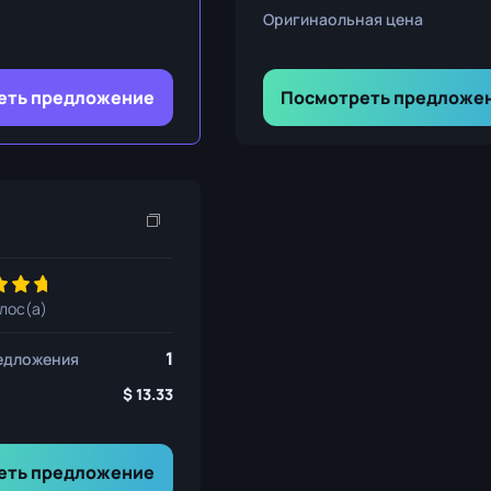
ния
Оригинаольная цена
еть предложение
Посмотреть предложе
ож
олос(а)
1
едложения
13.33
еть предложение