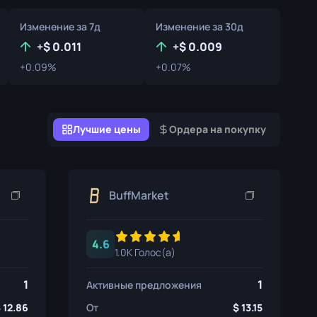
Коробки с Граффити
Изменение за 7д
Изменение за 30д
Сувенир
+
0.011
+
0.009
+0.09%
+0.07%
Сувенирный хайлайт
Пины
Лучшие цены
Ордера на покупку
BuffMarket
4.6
1.0K Голос(а)
1
1
Активные предложения
12.86
От
13.15