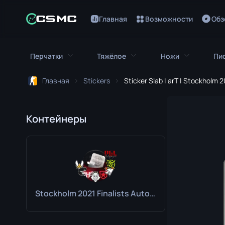
Главная
Возможности
Обз
Перчатки
Тяжёлое
Ножи
Пи
Главная
Stickers
Sticker Slab | arT | Stockholm 
Все перчатки
Всё тяжёлое
Все ножи
Перчатки Кровавый Гончий
M249
Штык-нож
Контейнеры
Перчатки Зуб Удава
MAG-7
Нож Боуи
Перчатки Водителя
Негев
Нож-бабочк
Повязки на Руки
Nova
Классически
Stockholm 2021 Finalists Autograph Capsule
Перчатки Гидры
Sawed-Off
Фальшион
Мотоциклетные Перчатки
XM1014
Складной но