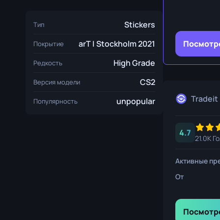
Нож выжива
Stickers
Тип
Коготь
Посмотр
arT | Stockholm 2021
Покрытие
Медвежий н
High Grade
Редкость
CS2
Версия модели
Tradeit
unpopular
Популярность
4.7
21.0K Г
Активные пр
От
Посмотр