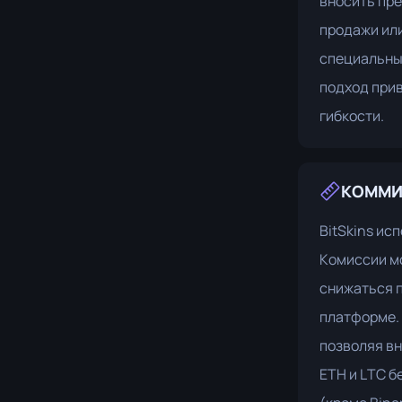
вносить пр
продажи или
специальных
подход привл
гибкости.
КОММИ
BitSkins ис
Комиссии мо
снижаться п
платформе.
позволяя вн
ETH и LTC б