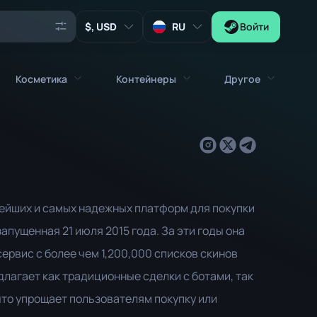
, USD
RU
Войти
Косметика
Контейнеры
Другое
Агенты
емёты
Вся косметика
Все контейнеры
Ключи
Наклейки
Контейнер
Инструменты
Оружейные брелоки
Ящики
Коллекционные Предметы
пнейших и самых надежных платформ для покупки
Граффити
Капсула с Автографами
запущенная 21 июля 2015 года. За эти годы она
Zeus x27
Наборы музыки
Капсула с Нашивками
ервис с более чем 1,200,000 списков скинов
Нашивки
Капсула с Наклейками
едлагает как традиционные сделки с ботами, так
что упрощает пользователям покупку или
Ящик с музыкой