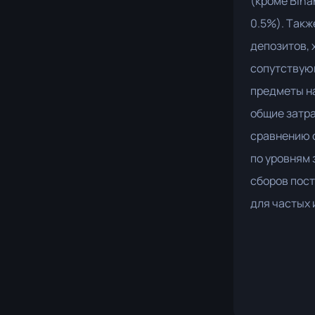
(кроме Bina
0.5%). Такж
депозитов, 
сопутствую
предметы на
общие затра
сравнению 
по уровням 
сборов пос
для частых 