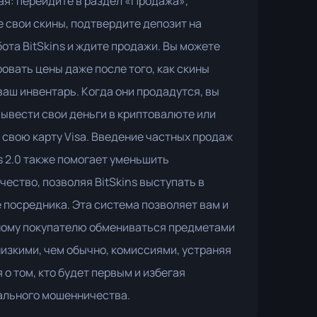
я: перейдите в раздел «Продажа»,
 свои скины, подтвердите депозит на
бота BitSkins и ждите продажи. Вы можете
овать цены даже после того, как скины
ваш инвентарь. Когда они продадутся, вы
ывести свои деньги в криптовалюте или
 свою карту Visa. Введение частных продаж
ns 2.0 также помогает уменьшить
ество, позволяя BitSkins выступать в
 посредника. Эта система позволяет вам и
ному покупателю обмениваться предметами
низкими, чем обычно, комиссиями, устраняя
 о том, кто будет первым и избегая
ального мошенничества.