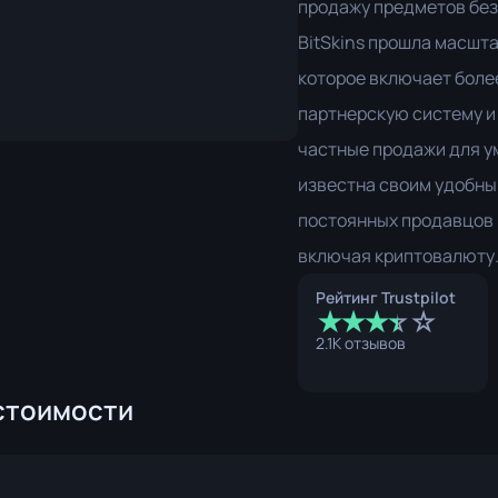
продажу предметов без
ем-крюком
P250
M4A1-S
UMP-45
BitSkins прошла масшта
ож
Револьвер R8
M4A4
которое включает боле
Tec-9
SCAR-20
партнерскую систему и
частные продажи для 
USP-S
SG 553
известна своим удобны
9
SSG 08
постоянных продавцов 
включая криптовалюту
а»
Рейтинг Trustpilot
★
★
★
☆
★
☆
ож
2.1K отзывов
жи
стоимости
ож