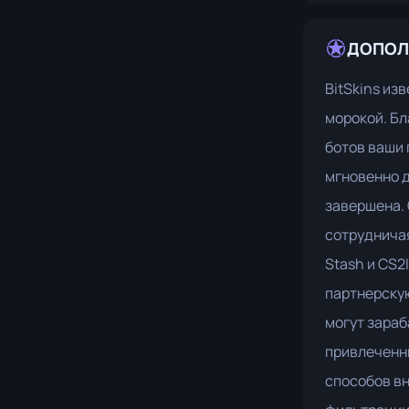
ДОПОЛ
BitSkins из
морокой. Б
ботов ваши
мгновенно д
завершена.
сотрудничая
Stash и CS2
партнерскую
могут зараб
привлеченн
способов в