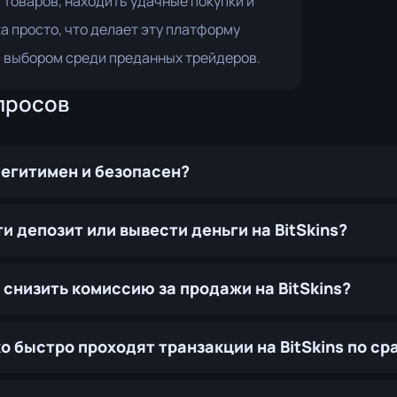
товаров, находить удачные покупки и
 просто, что делает эту платформу
 выбором среди преданных трейдеров.
просов
 легитимен и безопасен?
ти депозит или вывести деньги на BitSkins?
я снизить комиссию за продажи на BitSkins?
о быстро проходят транзакции на BitSkins по с