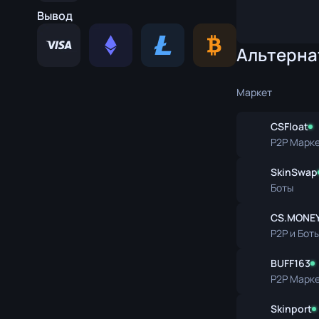
Нож выжива
Вывод
Коготь
Альтерна
Медвежий н
Маркет
CSFloat
P2P Марк
SkinSwap
Боты
CS.MONE
P2P и Бот
BUFF163
P2P Марк
Skinport