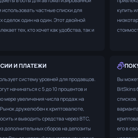
едметы в боты для автоматизированной
привлека
 использовать частные списки для
купить и
 сделок один на один. Этот двойной
низкотар
екает тех, кто хочет как удобства, так и
стоимост
СИИ И ПЛАТЕЖИ
ПОК
пользует систему уровней для продавцов.
Вы может
гут начинаться с 5 до 10 процентов и
BitSkins
о мере увеличения числа продаж на
списков.
 Рынок дружелюбен к криптовалюте,
варианта
осить и выводить средства через BTC,
криптова
ез дополнительных сборов на депозиты
его в св