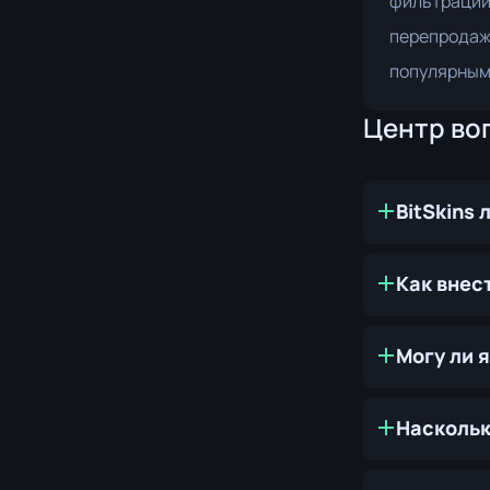
фильтрации 
перепродажа
популярным
Центр во
BitSkins
Как внес
Могу ли 
Наскольк