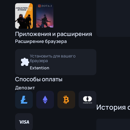
Перчатки Специалиста
Нож с лезви
Спортивные Перчатки
Охотничий н
Керамбит
Приложения и расширения
Кукри
Расширение браузера
Штык-нож M
Установить для вашего
браузера
Наваха
Extention
Нож «Бродяг
Способы оплаты
Паракорд-н
Депозит
Тычковые но
История 
Скелетный н
Стилет