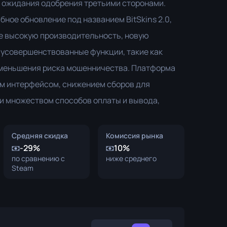
 ожидания одобрения третьими сторонами.
Коробки с Граффити
бное обновление под названием BitSkins 2.0,
Сувенир
е высокую производительность, новую
Сувенирный хайлайт
 усовершенствованные функции, такие как
уменьшения риска мошенничества. Платформа
Пины
м интерфейсом, снижением сборов для
и множеством способов оплаты и вывода,
.
Средняя скидка
Комиссия рынка
-29%
10%
по сравнению с
ниже среднего
Steam