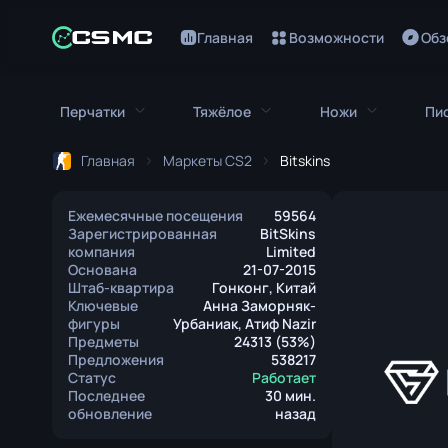
Главная
Возможности
Обз
Перчатки
Тяжёлое
Ножи
Пи
Главная
Маркеты CS2
Bitskins
Все перчатки
Всё тяжёлое
Все ножи
Ежемесячные посещения
59564
Перчатки Кровавый Гончий
M249
Штык-нож
Зарегистрированная
BitSkins
компания
Limited
Перчатки Зуб Удава
MAG-7
Нож Боуи
Основана
21-07-2015
Штаб-квартира
Гонконг, Китай
Ключевые
Анна Заморняк-
Перчатки Водителя
Негев
Нож-бабочк
фигуры
Урбаниак, Атиф Nazir
Предметы
24313 (53%)
Повязки на Руки
Nova
Классически
Предложения
538217
Статус
Работает
Перчатки Гидры
Sawed-Off
Фальшион
Последнее
30 мин.
обновление
назад
Мотоциклетные Перчатки
XM1014
Складной но