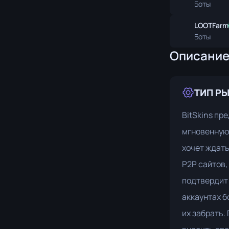
Боты
LOOTFarm
Боты
Описани
ТИП Р
BitSkins пр
мгновенную 
хочет ждать
P2P сайтов,
подтвердит 
аккаунтах б
их забрать.