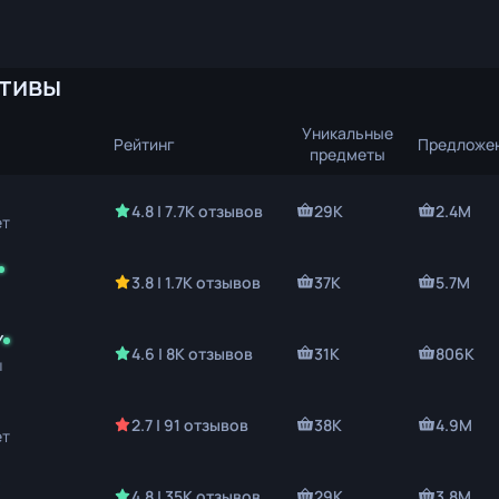
ния
тивы
ож
Уникальные
Рейтинг
Предложе
предметы
4.8 | 7.7K отзывов
29K
2.4M
ет
3.8 | 1.7K отзывов
37K
5.7M
Y
4.6 | 8K отзывов
31K
806K
ы
2.7 | 91 отзывов
38K
4.9M
ет
4.8 | 35K отзывов
29K
3.8M