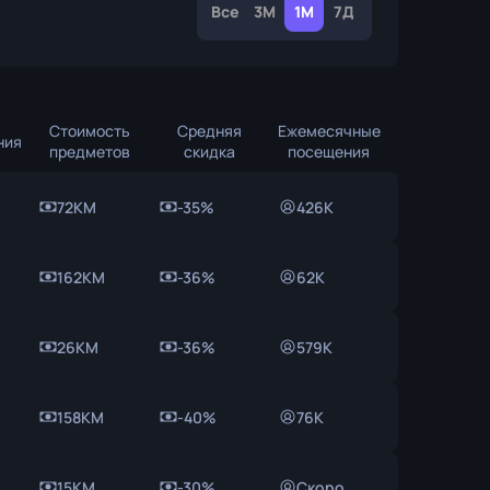
Все
3М
1М
7Д
Стоимость
Средняя
Ежемесячные
ния
предметов
скидка
посещения
72KM
-35%
426K
162KM
-36%
62K
26KM
-36%
579K
158KM
-40%
76K
15KM
-30%
Скоро