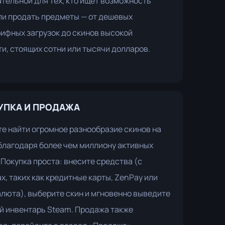
тельной для тех, кто ищет возможность
ли продать предметы — от дешевых
ифных загрузок до скинов высокой
и, стоящих сотни или тысячи долларов.
УПКА И ПРОДАЖА
е найти огромное разнообразие скинов на
 благодаря более чем миллиону активных
 Покупка проста: внесите средства (с
х, таких как кредитные карты, ZenPay или
люта), выберите скин и мгновенно выведите
ой инвентарь Steam. Продажа также