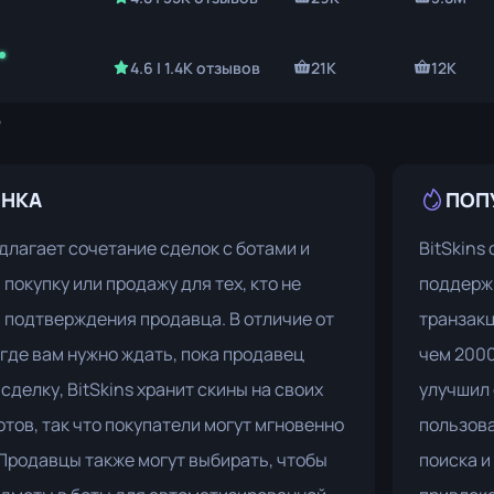
4.6 | 1.4K отзывов
21K
12K
е
ЫНКА
ПОП
едлагает сочетание сделок с ботами и
BitSkins
покупку или продажу для тех, кто не
поддержи
 подтверждения продавца. В отличие от
транзакци
 где вам нужно ждать, пока продавец
чем 2000
сделку, BitSkins хранит скины на своих
улучшил 
отов, так что покупатели могут мгновенно
пользова
 Продавцы также могут выбирать, чтобы
поиска и