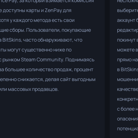
nce Pay, за который взимается комиссия
несложна
е доступны карты и ZenPay для
выберите
хотя у каждого метода есть свои
аккаунт 
щие сборы. Пользователи, покупающие
редактир
 BitSkins, часто обнаруживают, что
покинут 
ты могут существенно ниже по
можете в
с рынком Steam Community. Поднимаясь
прямо на
за большее количество продаж, процент
в BitSki
тепенно снижается, делая сайт выгодным
мошеннич
или массовых продавцов.
качестве
конкрет
с более 
опасения
потенци