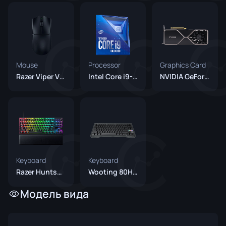
Mouse
Processor
Graphics Card
Razer Viper V3 Pro Black
Intel Core i9-10900K
NVIDIA GeForce RTX 3080
Keyboard
Keyboard
Razer Huntsman V3 Pro TKL Black
Wooting 80HE Ghost
Модель вида