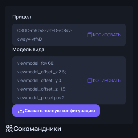
Прицел
CSGO-m9z48-vrfED-rC84v-
КОПИРОВАТЬ
cwayV-vff4D
Модель вида
viewmodel_fov 68;
viewmodel_offset_x 2.5;
viewmodel_offset_y 0;
КОПИРОВАТЬ
viewmodel_offset_z -1.5;
viewmodel_presetpos 2;
Скачать полную конфигурацию
Сокомандники