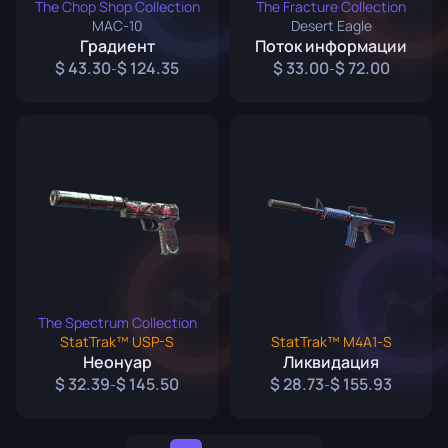
The Chop Shop Collection
The Fracture Collection
MAC-10
Desert Eagle
Градиент
Поток информации
43.30
124.35
33.00
72.00
-
-
The Spectrum Collection
StatTrak™ USP-S
StatTrak™ M4A1-S
Неонуар
Ликвидация
32.39
145.50
28.73
155.93
-
-