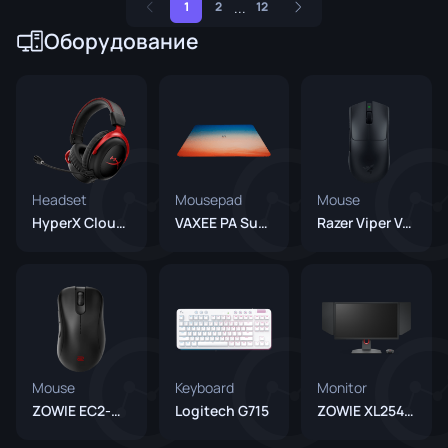
...
1
2
12
Оборудование
Headset
Mousepad
Mouse
HyperX Cloud II
VAXEE PA Summer22
Razer Viper V4 Pro Black
Mouse
Keyboard
Monitor
ZOWIE EC2-CW
Logitech G715
ZOWIE XL2546K