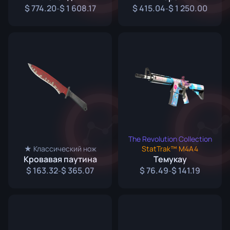
774.20
1 608.17
415.04
1 250.00
-
-
The Revolution Collection
★ Классический нож
StatTrak™ M4A4
Кровавая паутина
Темукау
163.32
365.07
76.49
141.19
-
-