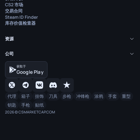
CS2 市场
交易合同
Steam ID Finder
库存价值检查器
资源
公司
获取于
Google Play
代理
箱子
挂饰
刀具
步枪
冲锋枪
涂鸦
手套
重型
钥匙
手枪
贴纸
2026 © CSMARKETCAP.COM