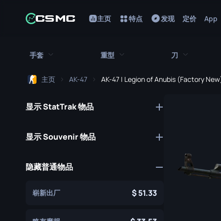
主页
特点
发现
定价
App
手套
重型
刀
主页
AK-47
AK-47 | Legion of Anubis (Factory New
所有手套
所有重型武器
所有刀
显示 StatTrak 物品
猎犬手套
刺刀
M249
折断的牙齿手套
鲍伊刀
MAG-7
显示 Souvenir 物品
驾驶手套
蝴蝶刀
Negev
隐藏普通物品
手包
经典刀
Nova
九头蛇手套
锯短型霰弹枪
弯刀
51.33
崭新出厂
摩托车手套
翻转刀
XM1014