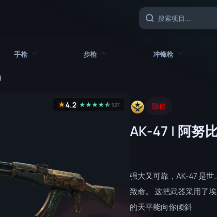
手枪
步枪
冲锋枪
)
具
所有手枪
所有步枪
所有冲锋枪
4.2
★
★
★
★
★
☆
★
527
隐秘
CZ75 自动
AK-47
MAC-10
AK-47 | 阿
沙漠之鹰
AUG
MP5-SD
双持贝瑞塔
AWP
MP7
Five-SeveN
FAMAS
MP9
强大又可靠，AK-47 
Glock-18
G3SG1
P90
致命。 这把武器采用了
的天平能向你倾斜
加利尔 AR
PP-野牛
P2000