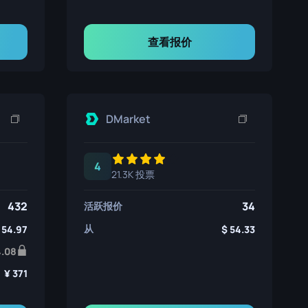
查看报价
DMarket
4
21.3K 投票
432
34
活跃报价
从
54.97
54.33
4.08
371