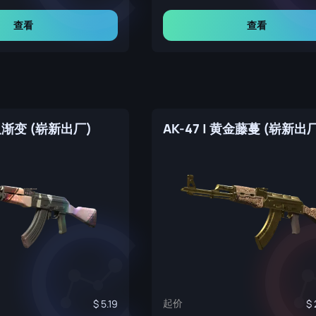
查看
查看
交叉渐变 (崭新出厂)
AK-47 | 黄金藤蔓 (崭新出
起价
5.19