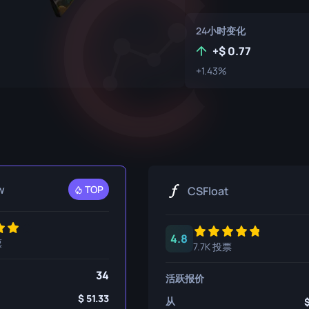
P250
M4A1-S
UMP-45
24小时变化
R8 左轮手枪
M4A4
+
0.77
Tec-9
SCAR-20
+1.43%
USP-S
SG 553
SSG 08
w
TOP
CSFloat
4.8
票
7.7K 投票
34
活跃报价
51.33
从