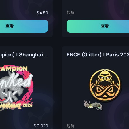
起价
4.50
查看
查看
donk (Champion) | Shanghai 2024
ENCE (Glitter) | Paris 20
起价
0.029