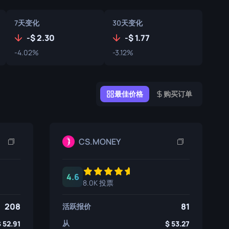
涂鸦盒子
7天变化
30天变化
纪念品
-
2.30
-
1.77
纪念品亮点
-4.02%
-3.12%
徽章
最佳价格
购买订单
CS.MONEY
4.6
8.0K 投票
208
81
活跃报价
从
52.91
53.27