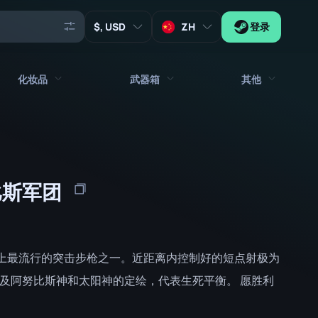
, USD
ZH
登录
化妆品
武器箱
其他
代理
所有饰品
所有武器箱
钥匙
贴纸
箱子
工具
努比斯军团
武器挂饰
板条箱
收藏品
涂鸦
签名胶囊
Zeus x27
音乐包
补丁胶囊
是世上最流行的突击步枪之一。近距离内控制好的短点射极为
补丁
贴纸胶囊
埃及阿努比斯神和太阳神的定绘，代表生死平衡。 愿胜利
音乐包盒