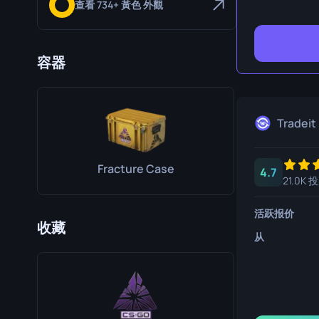
查看 734+ 黃色 外觀
生存刀
鹰爪刀
容器
熊刀
Tradeit
Fracture Case
4.7
21.0K 
活跃报价
收藏
从