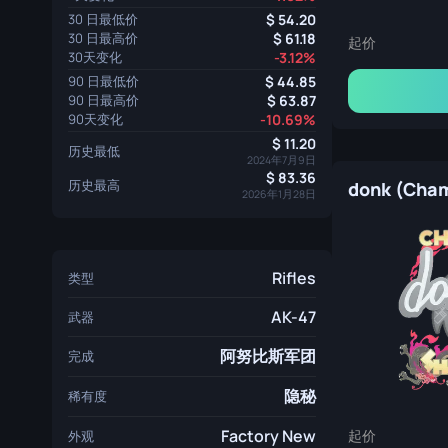
30 日最低价
54.20
30 日最高价
61.18
起价
30天变化
-3.12%
90 日最低价
44.85
90 日最高价
63.87
90天变化
-10.69%
11.20
历史最低
2024年7月9日
83.36
历史最高
2026年1月28日
Rifles
类型
AK-47
武器
阿努比斯军团
完成
隐秘
稀有度
Factory New
起价
外观