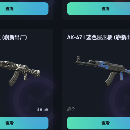
查看
查看
突破 (崭新出厂)
AK-47 | 蓝色层压板 (崭新
起价
9.59
查看
查看