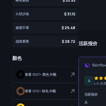
33.53
略有磨损
专家手套
屠宰刀
31.15
运动手套
猎人刀
久经沙场
爪刀
29.48
破损不堪
库克利刀
28.72
战痕累累
M9 刺刀
活跃报价
折刀
顏色
游牧刀
Skinflo
伞绳刀
查看 3507+ 黑色 外觀
影子匕首
4
4.1K 投
骷髅刀
查看 1270+ 棕色 外觀
活跃报价
匕首
从