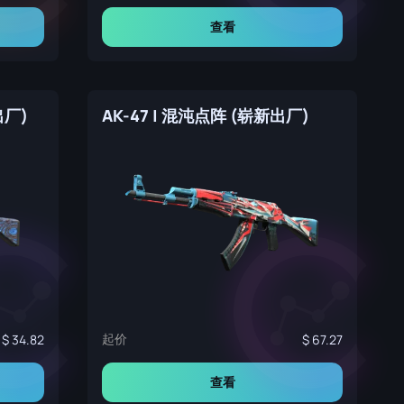
查看
出厂)
AK-47 | 混沌点阵 (崭新出厂)
起价
34.82
67.27
查看